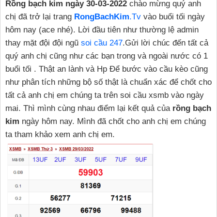
Rồng bạch kim ngày 30-03-2022
chào mừng quý anh
chị đã trở lại trang
RongBachKim
.Tv
vào buổi tối ngày
hôm nay (ace nhé). Lời đầu tiên như thường lệ admin
thay mặt đội đội ngũ
soi cầu 247
.Gửi lời chúc đến tất cả
quý anh chị cũng như các bạn trong và ngoài nước có 1
buổi tối . Thật an lành và Hp Để bước vào cầu kèo cũng
như phân tích những bộ số thật là chuẩn xác để chốt cho
tất cả anh chị em chúng ta trên soi cầu xsmb vào ngày
mai. Thì mình cùng nhau điểm lại kết quả của
rồng bạch
kim
ngày hôm nay. Mình đã chốt cho anh chị em chúng
ta tham khảo xem anh chị em.