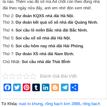
lá nào. Thêm vào đó số mà Ad chốt còn theo đúng nhà
đài theo ngày nữa đấy, anh em nhớ đón xem nhé!.
Thứ 2:
Dự đoán KQXS nhà đài Hà Nội.
Thứ 3:
Dự đoán kết quả xổ số nhà đài Quảng Ninh.
Thứ 4:
Soi cầu lô miền Bắc nhà đài Bắc Ninh.
Thứ 5:
Soi cầu xổ số nhà đài Hà Nội.
Thứ 6:
Soi cầu hôm nay nhà đài Hải Phòng.
Thứ 7:
Dự đoán XS nhà đài Nam Định.
Chủ Nhật:
Soi cầu nhà đài Thái BÌnh
Đánh Giá Bài Viết
F
T
Pi
T
Li
Bl
T
S
a
wi
nt
u
n
o
el
h
c
tt
er
m
k
g
e
ar
Từ Khóa:
nuoi lo khung
,
rồng bạch kim 2888
,
rồng bạch