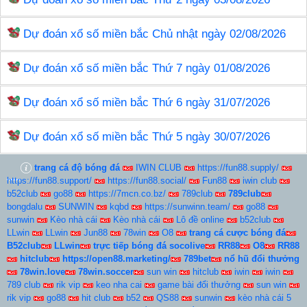
Dự đoán xổ số miền bắc Chủ nhật ngày 02/08/2026
Dự đoán xổ số miền bắc Thứ 7 ngày 01/08/2026
Dự đoán xổ số miền bắc Thứ 6 ngày 31/07/2026
Dự đoán xổ số miền bắc Thứ 5 ngày 30/07/2026
trang cá độ bóng đá
IWIN CLUB
https://fun88.supply/
https://fun88.support/
https://fun88.social/
Fun88
iwin club
b52club
go88
https://7mcn.co.bz/
789club
789club
bongdalu
SUNWIN
kqbd
https://sunwinn.team/
go88
sunwin
Kèo nhà cái
Kèo nhà cái
Lô đề online
b52club
LLwin
LLwin
Jun88
78win
O8
trang cá cược bóng đá
B52club
LLwin
trực tiếp bóng đá socolive
RR88
O8
RR88
hitclub
https://open88.marketing/
789bet
nổ hũ đổi thưởng
78win.love
78win.soccer
sun win
hitclub
iwin
iwin
789 club
rik vip
keo nha cai
game bài đổi thưởng
sun win
rik vip
go88
hit club
b52
QS88
sunwin
kèo nhà cái 5