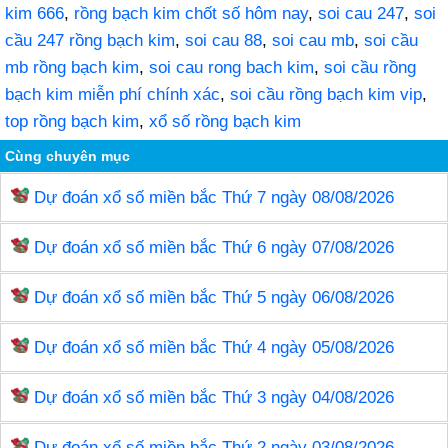
e
er
e
bl
e
g
gr
e
kim 666
,
rồng bạch kim chốt số hôm nay
,
soi cau 247
,
soi
b
st
r
dI
er
a
cầu 247 rồng bạch kim
,
soi cau 88
,
soi cau mb
,
soi cầu
mb rồng bạch kim
,
soi cau rong bach kim
,
soi cầu rồng
o
n
m
bạch kim miễn phí chính xác
,
soi cầu rồng bạch kim vip
,
o
top rồng bạch kim
,
xổ số rồng bạch kim
k
Cùng chuyên mục
Dự đoán xổ số miền bắc Thứ 7 ngày 08/08/2026
Dự đoán xổ số miền bắc Thứ 6 ngày 07/08/2026
Dự đoán xổ số miền bắc Thứ 5 ngày 06/08/2026
Dự đoán xổ số miền bắc Thứ 4 ngày 05/08/2026
Dự đoán xổ số miền bắc Thứ 3 ngày 04/08/2026
Dự đoán xổ số miền bắc Thứ 2 ngày 03/08/2026