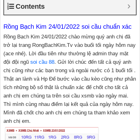
Contents
Rồng Bạch Kim 24/01/2022 soi cầu chuẩn xác
Rồng Bạch Kim 24/01/2022 chào mừng quý anh chị đã
trở lại trang RongBachKim.Tv vào buổi tối ngày hôm nay
(ace nhé). Lời đầu tiên như thường lệ admin thay mặt
đội đội ngũ
soi cầu 88
. Gửi lời chúc đến tất cả quý anh
chị cũng như các bạn trong và ngoài nước có 1 buổi tối .
Thật an lành và Hp Để bước vào cầu kèo cũng như phân
tích những bộ số thật là chuẩn xác để chốt cho tất cả
anh chị em chúng ta trên soi cầu xsmb vào ngày mai.
Thì mình cùng nhau điểm lại kết quả của ngày hôm nay.
Mình đã chốt cho anh chị em chúng ta tham khảo xem
anh chị em.