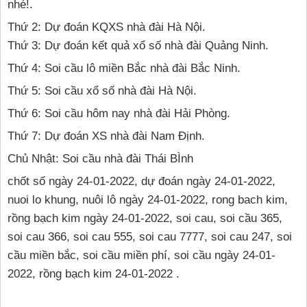
nhé!.
Thứ 2: Dự đoán KQXS nhà đài Hà Nội.
Thứ 3: Dự đoán kết quả xổ số nhà đài Quảng Ninh.
Thứ 4: Soi cầu lô miền Bắc nhà đài Bắc Ninh.
Thứ 5: Soi cầu xổ số nhà đài Hà Nội.
Thứ 6: Soi cầu hôm nay nhà đài Hải Phòng.
Thứ 7: Dự đoán XS nhà đài Nam Định.
Chủ Nhật: Soi cầu nhà đài Thái BÌnh
chốt số ngày 24-01-2022, dự đoán ngày 24-01-2022,
nuoi lo khung, nuôi lô ngày 24-01-2022, rong bach kim,
rồng bạch kim ngày 24-01-2022, soi cau, soi cầu 365,
soi cau 366, soi cau 555, soi cau 7777, soi cau 247, soi
cầu miền bắc, soi cầu miền phí, soi cầu ngày 24-01-
2022, rồng bạch kim 24-01-2022 .