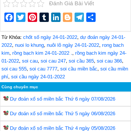
Đánh Giá Bài Viết
F
T
Pi
T
Li
Bl
T
S
a
wi
nt
u
n
o
el
h
c
tt
er
m
k
g
e
ar
Từ Khóa:
chốt số ngày 24-01-2022
,
dự đoán ngày 24-01-
e
er
e
bl
e
g
gr
e
2022
,
nuoi lo khung
,
nuôi lô ngày 24-01-2022
,
rong bach
b
st
r
dI
er
a
kim
,
rồng bạch kim 24-01-2022 .
,
rồng bạch kim ngày 24-
01-2022
,
soi cau
,
soi cau 247
,
soi cầu 365
,
soi cau 366
,
o
n
m
soi cau 555
,
soi cau 7777
,
soi cầu miền bắc
,
soi cầu miền
o
phí
,
soi cầu ngày 24-01-2022
k
Cùng chuyên mục
Dự đoán xổ số miền bắc Thứ 6 ngày 07/08/2026
Dự đoán xổ số miền bắc Thứ 5 ngày 06/08/2026
Dự đoán xổ số miền bắc Thứ 4 ngày 05/08/2026