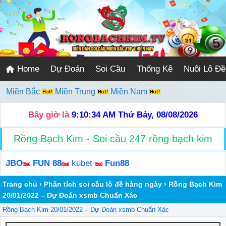
Home
Dự Đoán
Soi Cầu
Thống Kê
Nuôi Lô Đề
Miền Bắc
Miền Trung
Miền Nam
Bây giờ là
9:10:35 AM
Thứ Bảy, 08/08/2026
Rồng Bạch Kim - Soi cầu 247 rồng bạch kim
JBO
FUN 88
kubet
Fun88
Trang chủ
›
Phân tích soi cầu lô đề hàng ngày
›
Rồng Bạch Kim
20/01/2022 – Dự Đoán xsmb Chuẩn Xác
Rồng Bạch Kim 20/01/2022 – Dự Đoán xsmb Chuẩn Xác