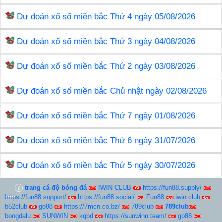
Dự đoán xổ số miền bắc Thứ 4 ngày 05/08/2026
Dự đoán xổ số miền bắc Thứ 3 ngày 04/08/2026
Dự đoán xổ số miền bắc Thứ 2 ngày 03/08/2026
Dự đoán xổ số miền bắc Chủ nhật ngày 02/08/2026
Dự đoán xổ số miền bắc Thứ 7 ngày 01/08/2026
Dự đoán xổ số miền bắc Thứ 6 ngày 31/07/2026
Dự đoán xổ số miền bắc Thứ 5 ngày 30/07/2026
trang cá độ bóng đá
IWIN CLUB
https://fun88.supply/
https://fun88.support/
https://fun88.social/
Fun88
iwin club
b52club
go88
https://7mcn.co.bz/
789club
789club
bongdalu
SUNWIN
kqbd
https://sunwinn.team/
go88