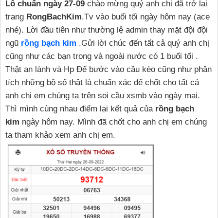
Lô chuẩn ngày 27-09
chào mừng quý anh chị đã trở lại
trang
RongBachKim
.Tv vào buổi tối ngày hôm nay (ace
nhé). Lời đầu tiên như thường lệ admin thay mặt đội đội
ngũ
rồng bạch kim
.Gửi lời chúc đến tất cả quý anh chị
cũng như các bạn trong và ngoài nước có 1 buổi tối .
Thật an lành và Hp Để bước vào cầu kèo cũng như phân
tích những bộ số thật là chuẩn xác để chốt cho tất cả
anh chị em chúng ta trên soi cầu xsmb vào ngày mai.
Thì mình cùng nhau điểm lại kết quả của
rồng bạch
kim
ngày hôm nay. Mình đã chốt cho anh chị em chúng
ta tham khảo xem anh chị em.