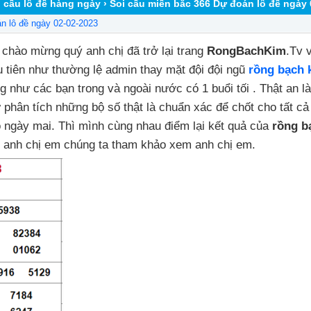
i cầu lô đề hàng ngày
›
Soi cầu miền bắc 366 Dự đoán lô đề ngày 
n lô đề ngày 02-02-2023
chào mừng quý anh chị đã trở lại trang
RongBachKim
.Tv 
u tiên như thường lệ admin thay mặt đội đội ngũ
rồng bạch 
ng như các bạn trong và ngoài nước có 1 buổi tối . Thật an
phân tích những bộ số thật là chuẩn xác để chốt cho tất cả
 ngày mai. Thì mình cùng nhau điểm lại kết quả của
rồng b
o anh chị em chúng ta tham khảo xem anh chị em.