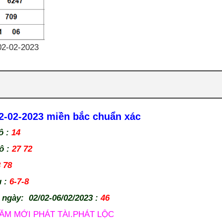
02-02-2023
2-02-2023 miền bắc chuẩn xác
ô :
14
ô :
27 72
 78
u :
6-7-8
ngày: 02/02-06/02/2023 :
46
M MỚI PHÁT TÀI.PHÁT LỘC