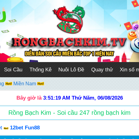
Soi Cầu
Thống Kê
Nuôi Lô Đề
Quay thử
Xin số 
ung
Miền Nam
Bây giờ là
3:51:20 AM
Thứ Năm, 06/08/2026
Rồng Bạch Kim - Soi cầu 247 rồng bạch kim
t
12bet
Fun88