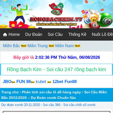
Home
Dự Đoán
Soi Cầu
Thống Kê
Nuôi Lô Đề
Miền Bắc
Miền Trung
Miền Nam
Bây giờ là
2:02:37 PM
Thứ Năm, 06/08/2026
Rồng Bạch Kim - Soi cầu 247 rồng bạch kim
JBO
FUN 88
kubet
12bet
Fun88
Trang chủ
›
Phân tích soi cầu lô đề hàng ngày
›
Soi Cầu Miền
Bắc 20/11/2020 – Dự Đoán xsmb Chuẩn Xác
Dự đoán xsmb 20-11-2020 - Soi cầu 366 - Soi cầu chốt số xsmb