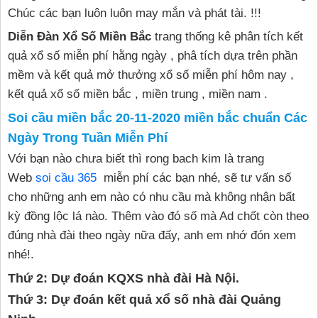
Chúc các bạn luôn luôn may mắn và phát tài. !!!
Diễn Đàn Xổ Số Miền Bắc
trang thống kê phân tích kết
quả xổ số miễn phí hằng ngày , phâ tích dựa trên phần
mềm và kết quả mở thưởng xổ số miễn phí hôm nay ,
kết quả xổ số miền bắc , miền trung , miền nam .
Soi cầu miền bắc 20-11-2020 miền bắc chuẩn Các
Ngày Trong Tuần Miễn Phí
Với bạn nào chưa biết thì rong bach kim là trang
Web
soi cầu 365
miễn phí các bạn nhé, sẽ tư vấn số
cho những anh em nào có nhu cầu mà không nhận bất
kỳ đồng lộc lá nào. Thêm vào đó số mà Ad chốt còn theo
đúng nhà đài theo ngày nữa đấy, anh em nhớ đón xem
nhé!.
Thứ 2: Dự đoán KQXS nhà đài Hà Nội.
Thứ 3: Dự đoán kết quả xổ số nhà đài Quảng