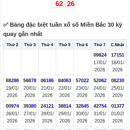
62
26
✅ Bảng đặc biệt tuần xổ số Miền Bắc 30 kỳ
quay gần nhất
Thứ 2
Thứ 3
Thứ 4
Thứ 5
Thứ 6
Thứ 7
C.Nhật
098
24
171
51
17/01/
18/01/
2026
2026
882
86
568
78
061
86
840
63
570
22
520
62
082
30
19/01/
20/01/
21/01/
22/01/
23/01/
24/01/
25/01/
2026
2026
2026
2026
2026
2026
2026
009
74
393
80
241
21
388
14
328
45
427
54
013
77
26/01/
27/01/
28/01/
29/01/
30/01/
31/01/
01/02/
2026
2026
2026
2026
2026
2026
2026