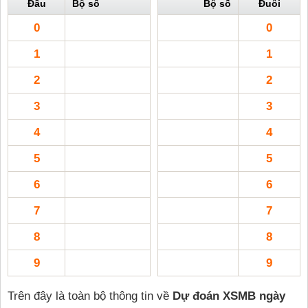
Đầu
Bộ số
Bộ số
Đuôi
0
0
1
1
2
2
3
3
4
4
5
5
6
6
7
7
8
8
9
9
Trên đây là toàn bộ thông tin về
Dự đoán XSMB ngày