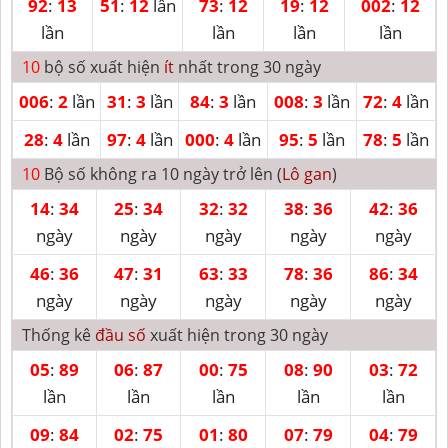
92
:
13
51
:
12
lần
73
:
12
19
:
12
002
:
12
lần
lần
lần
lần
10
bộ số xuất hiện
ít
nhất trong 30 ngày
006
:
2
lần
31
:
3
lần
84
:
3
lần
008
:
3
lần
72
:
4
lần
28
:
4
lần
97
:
4
lần
000
:
4
lần
95
:
5
lần
78
:
5
lần
10
Bộ số không ra 10 ngày trở lên (
Lô gan
)
14
:
34
25
:
34
32
:
32
38
:
36
42
:
36
ngày
ngày
ngày
ngày
ngày
46
:
36
47
:
31
63
:
33
78
:
36
86
:
34
ngày
ngày
ngày
ngày
ngày
Thống kê
đầu số
xuất hiện trong 30 ngày
05
:
89
06
:
87
00
:
75
08
:
90
03
:
72
lần
lần
lần
lần
lần
09
:
84
02
:
75
01
:
80
07
:
79
04
:
79