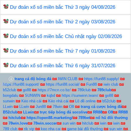
Dự đoán xổ số miền bắc Thứ 3 ngày 04/08/2026
Dự đoán xổ số miền bắc Thứ 2 ngày 03/08/2026
Dự đoán xổ số miền bắc Chủ nhật ngày 02/08/2026
Dự đoán xổ số miền bắc Thứ 7 ngày 01/08/2026
Dự đoán xổ số miền bắc Thứ 6 ngày 31/07/2026
trang cá độ bóng đá
IWIN CLUB
https://fun88.supply/
https://fun88.support/
https://fun88.social/
Fun88
iwin club
b52club
go88
https://7mcn.co.bz/
789club
789club
bongdalu
SUNWIN
kqbd
https://sunwinn.team/
go88
sunwin
Kèo nhà cái
Kèo nhà cái
Lô đề online
b52club
LLwin
LLwin
Jun88
78win
O8
trang cá cược bóng đá
B52club
LLwin
trực tiếp bóng đá socolive
RR88
O8
RR88
hitclub
https://open88.marketing/
789bet
nổ hũ đổi thưởng
78win.love
78win.soccer
sun win
hitclub
iwin
iwin
789 club
rik vip
keo nha cai
game bài đổi thưởng
sun win