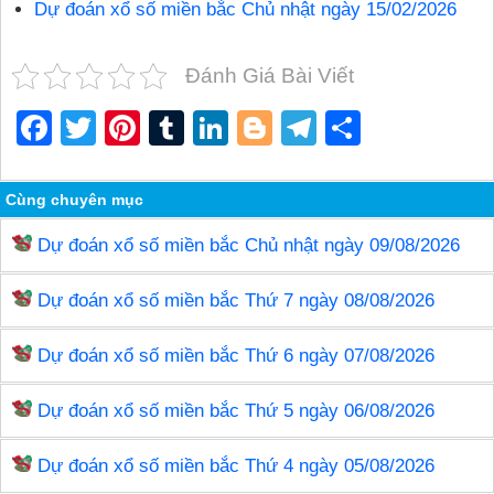
Dự đoán xổ số miền bắc Chủ nhật ngày 15/02/2026
Đánh Giá Bài Viết
F
T
Pi
T
Li
Bl
T
S
a
wi
nt
u
n
o
el
h
c
tt
er
m
k
g
e
ar
Cùng chuyên mục
e
er
e
bl
e
g
gr
e
Dự đoán xổ số miền bắc Chủ nhật ngày 09/08/2026
b
st
r
dI
er
a
o
n
m
Dự đoán xổ số miền bắc Thứ 7 ngày 08/08/2026
o
Dự đoán xổ số miền bắc Thứ 6 ngày 07/08/2026
k
Dự đoán xổ số miền bắc Thứ 5 ngày 06/08/2026
Dự đoán xổ số miền bắc Thứ 4 ngày 05/08/2026