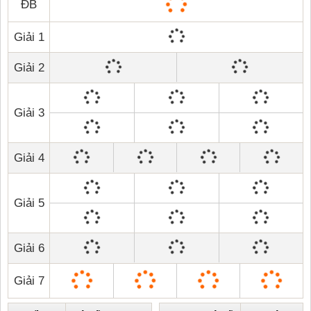
ĐB
Giải 1
Giải 2
Giải 3
Giải 4
Giải 5
Giải 6
Giải 7