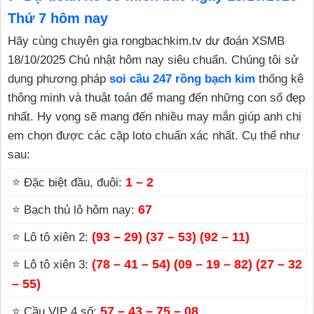
Thứ 7 hôm nay
Hãy cùng chuyên gia rongbachkim.tv dự đoán XSMB
18/10/2025 Chủ nhật hôm nay siêu chuẩn. Chúng tôi sử
dụng phương pháp
soi cầu 247 rồng bạch kim
thống kê
thông minh và thuật toán để mang đến những con số đẹp
nhất. Hy vọng sẽ mang đến nhiều may mắn giúp anh chị
em chọn được các cặp loto chuẩn xác nhất. Cụ thể như
sau:
1 – 2
⭐️ Đặc biệt đầu, đuôi:
67
⭐️ Bạch thủ lô hôm nay:
(93 – 29) (37 – 53) (92 – 11)
⭐️ Lô tô xiên 2:
(78 – 41 – 54) (09 – 19 – 82) (27 – 32
⭐️ Lô tô xiên 3:
– 55)
57 – 43 – 75 – 08
⭐️ Cầu VIP 4 số: