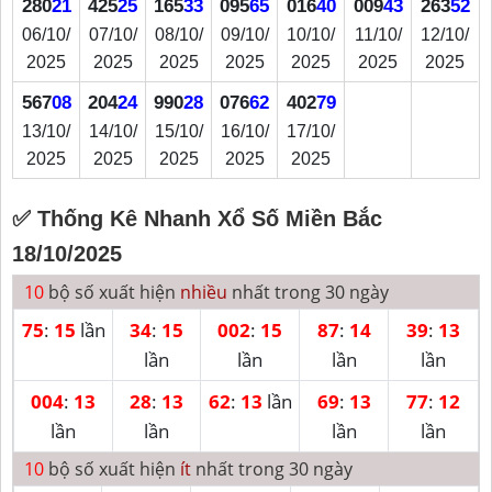
280
21
425
25
165
33
095
65
016
40
009
43
263
52
06/10/
07/10/
08/10/
09/10/
10/10/
11/10/
12/10/
2025
2025
2025
2025
2025
2025
2025
567
08
204
24
990
28
076
62
402
79
13/10/
14/10/
15/10/
16/10/
17/10/
2025
2025
2025
2025
2025
✅ Thống Kê Nhanh Xổ Số Miền Bắc
18/10/2025
10
bộ số xuất hiện
nhiều
nhất trong 30 ngày
75
:
15
lần
34
:
15
002
:
15
87
:
14
39
:
13
lần
lần
lần
lần
004
:
13
28
:
13
62
:
13
lần
69
:
13
77
:
12
lần
lần
lần
lần
10
bộ số xuất hiện
ít
nhất trong 30 ngày