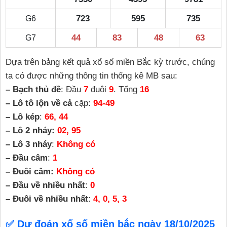
723
595
735
G6
44
83
48
63
G7
Dựa trên bảng kết quả xổ số miền Bắc kỳ trước, chúng
ta có được những thông tin thống kê MB sau:
– Bạch thủ đề
: Đầu
7
đuôi
9
. Tổng
16
– Lô tô lộn về cả
cặp:
94-49
– Lô kép
:
66, 44
– Lô 2 nháy:
02, 95
– Lô 3 nháy
:
Không có
– Đầu câm
:
1
– Đuôi câm:
Không có
– Đầu về nhiều nhất
:
0
– Đuôi về nhiều nhất
:
4, 0, 5, 3
✅ Dự đoán xổ số miền bắc ngày 18/10/2025