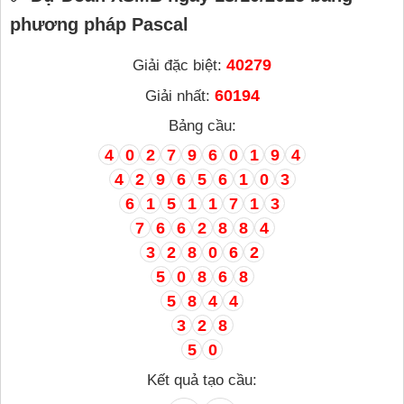
phương pháp Pascal
40279
Giải đặc biệt:
60194
Giải nhất:
Bảng cầu:
4
0
2
7
9
6
0
1
9
4
4
2
9
6
5
6
1
0
3
6
1
5
1
1
7
1
3
7
6
6
2
8
8
4
3
2
8
0
6
2
5
0
8
6
8
5
8
4
4
3
2
8
5
0
Kết quả tạo cầu: