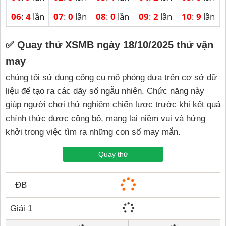
06
:
4
lần
07
:
0
lần
08
:
0
lần
09
:
2
lần
10
:
9
lần
✅ Quay thử XSMB ngày 18/10/2025 thử vận
may
chúng tôi sử dụng công cụ mô phỏng dựa trên cơ sở dữ
liệu để tạo ra các dãy số ngẫu nhiên. Chức năng này
giúp người chơi thử nghiệm chiến lược trước khi kết quả
chính thức được công bố, mang lại niềm vui và hứng
khởi trong việc tìm ra những con số may mắn.
Quay thử
ĐB
Giải 1