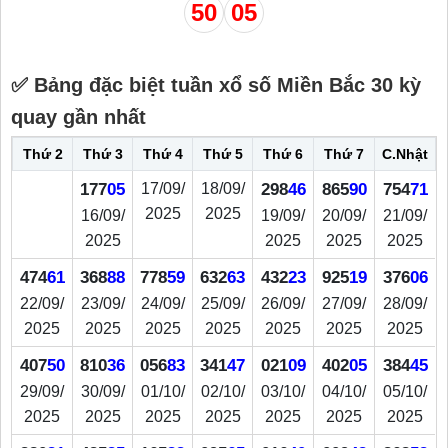
50
05
✅ Bảng đặc biệt tuần xổ số Miền Bắc 30 kỳ
quay gần nhất
Thứ 2
Thứ 3
Thứ 4
Thứ 5
Thứ 6
Thứ 7
C.Nhật
177
05
17/09/
18/09/
298
46
865
90
754
71
2025
2025
16/09/
19/09/
20/09/
21/09/
2025
2025
2025
2025
474
61
368
88
778
59
632
63
432
23
925
19
376
06
22/09/
23/09/
24/09/
25/09/
26/09/
27/09/
28/09/
2025
2025
2025
2025
2025
2025
2025
407
50
810
36
056
83
341
47
021
09
402
05
384
45
29/09/
30/09/
01/10/
02/10/
03/10/
04/10/
05/10/
2025
2025
2025
2025
2025
2025
2025