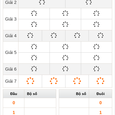
Giải 2
Giải 3
Giải 4
Giải 5
Giải 6
Giải 7
Đầu
Bộ số
Bộ số
Đuôi
0
0
1
1