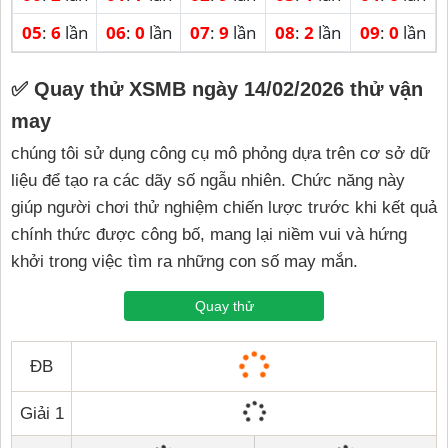
05
:
6
lần
06
:
0
lần
07
:
9
lần
08
:
2
lần
09
:
0
lần
✅ Quay thử XSMB ngày 14/02/2026 thử vận
may
chúng tôi sử dụng công cụ mô phỏng dựa trên cơ sở dữ
liệu để tạo ra các dãy số ngẫu nhiên. Chức năng này
giúp người chơi thử nghiệm chiến lược trước khi kết quả
chính thức được công bố, mang lại niềm vui và hứng
khởi trong việc tìm ra những con số may mắn.
Quay thử
ĐB
Giải 1