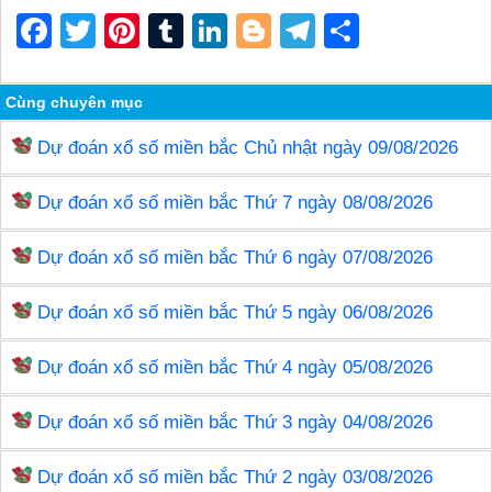
F
T
Pi
T
Li
Bl
T
S
a
wi
nt
u
n
o
el
h
c
tt
er
m
k
g
e
ar
Cùng chuyên mục
e
er
e
bl
e
g
gr
e
Dự đoán xổ số miền bắc Chủ nhật ngày 09/08/2026
b
st
r
dI
er
a
o
n
m
Dự đoán xổ số miền bắc Thứ 7 ngày 08/08/2026
o
Dự đoán xổ số miền bắc Thứ 6 ngày 07/08/2026
k
Dự đoán xổ số miền bắc Thứ 5 ngày 06/08/2026
Dự đoán xổ số miền bắc Thứ 4 ngày 05/08/2026
Dự đoán xổ số miền bắc Thứ 3 ngày 04/08/2026
Dự đoán xổ số miền bắc Thứ 2 ngày 03/08/2026