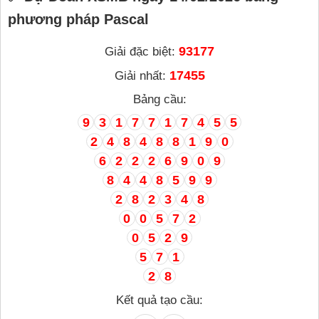
phương pháp Pascal
93177
Giải đặc biệt:
17455
Giải nhất:
Bảng cầu:
9
3
1
7
7
1
7
4
5
5
2
4
8
4
8
8
1
9
0
6
2
2
2
6
9
0
9
8
4
4
8
5
9
9
2
8
2
3
4
8
0
0
5
7
2
0
5
2
9
5
7
1
2
8
Kết quả tạo cầu: