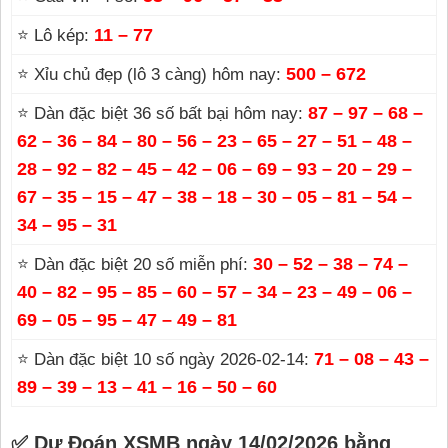
11 – 77
⭐️ Lô kép:
500 – 672
⭐️ Xỉu chủ đẹp (lô 3 càng) hôm nay:
87 – 97 – 68 –
⭐️ Dàn đặc biệt 36 số bất bại hôm nay:
62 – 36 – 84 – 80 – 56 – 23 – 65 – 27 – 51 – 48 –
28 – 92 – 82 – 45 – 42 – 06 – 69 – 93 – 20 – 29 –
67 – 35 – 15 – 47 – 38 – 18 – 30 – 05 – 81 – 54 –
34 – 95 – 31
30 – 52 – 38 – 74 –
⭐️ Dàn đặc biệt 20 số miễn phí:
40 – 82 – 95 – 85 – 60 – 57 – 34 – 23 – 49 – 06 –
69 – 05 – 95 – 47 – 49 – 81
71 – 08 – 43 –
⭐️ Dàn đặc biệt 10 số ngày 2026-02-14:
89 – 39 – 13 – 41 – 16 – 50 – 60
✅ Dự Đoán XSMB ngày 14/02/2026 bằng