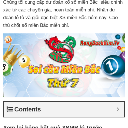
Chúng tôi cung cấp dự đoán xổ số miền Bắc siêu chính
xác từ các chuyên gia, hoàn toàn miễn phí. Nhận dự
đoán lô tô và giải đặc biệt XS miền Bắc hôm nay. Cao
thủ chốt số miền Bắc miễn phí.
Contents
Xem lại bảng kết quả XSMB kì trước