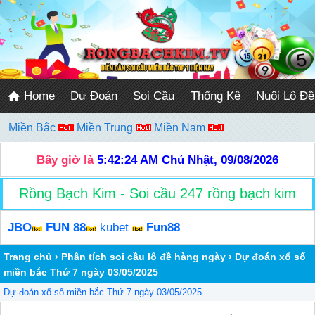
Home
Dự Đoán
Soi Cầu
Thống Kê
Nuôi Lô Đề
Miền Bắc
Miền Trung
Miền Nam
Bây giờ là
5:42:25 AM
Chủ Nhật, 09/08/2026
Rồng Bạch Kim - Soi cầu 247 rồng bạch kim
JBO
FUN 88
kubet
Fun88
Trang chủ
›
Phân tích soi cầu lô đề hàng ngày
›
Dự đoán xổ số
miền bắc Thứ 7 ngày 03/05/2025
Dự đoán xổ số miền bắc Thứ 7 ngày 03/05/2025