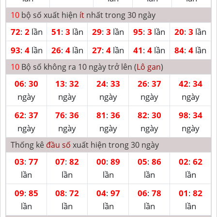
10
bộ số xuất hiện
ít
nhất trong 30 ngày
72
:
2
lần
51
:
3
lần
29
:
3
lần
95
:
3
lần
20
:
3
lần
93
:
4
lần
26
:
4
lần
27
:
4
lần
41
:
4
lần
84
:
4
lần
10
Bộ số không ra 10 ngày trở lên (
Lô gan
)
06
:
30
13
:
32
24
:
33
26
:
37
42
:
34
ngày
ngày
ngày
ngày
ngày
62
:
37
76
:
36
81
:
36
82
:
30
98
:
34
ngày
ngày
ngày
ngày
ngày
Thống kê
đầu số
xuất hiện trong 30 ngày
03
:
77
07
:
82
00
:
89
05
:
86
02
:
62
lần
lần
lần
lần
lần
09
:
85
08
:
72
04
:
97
06
:
78
01
:
82
lần
lần
lần
lần
lần