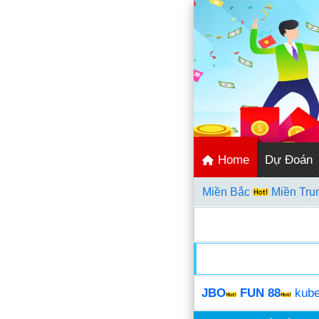
Home
Dự Đoán
Miền Bắc
Miền Tr
JBO
FUN 88
kube