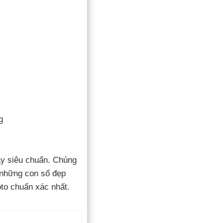
g
y siêu chuẩn. Chúng
 những con số đẹp
to chuẩn xác nhất.