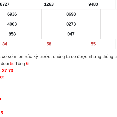
8727
1263
9480
6936
8698
4003
0273
858
047
84
58
55
ả xổ số miền Bắc kỳ trước, chúng ta có được những thông t
đuôi
5
. Tổng
6
:
37-73
22
ó
:
5