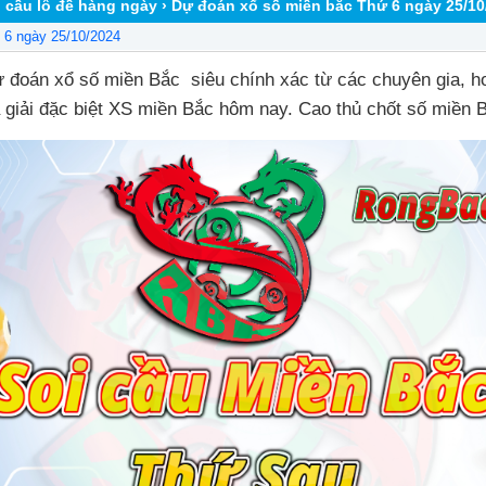
i cầu lô đề hàng ngày
›
Dự đoán xổ số miền bắc Thứ 6 ngày 25/10
 6 ngày 25/10/2024
 đoán xổ số miền Bắc siêu chính xác từ các chuyên gia, ho
 giải đặc biệt XS miền Bắc hôm nay. Cao thủ chốt số miền 