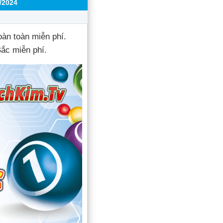
/2024
àn toàn miễn phí.
Bắc miễn phí.