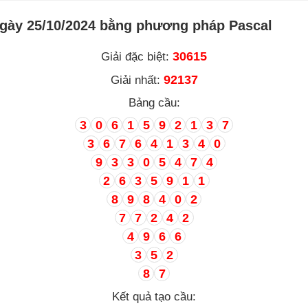
ày 25/10/2024 bằng phương pháp Pascal
30615
Giải đặc biệt:
92137
Giải nhất:
Bảng cầu:
3
0
6
1
5
9
2
1
3
7
3
6
7
6
4
1
3
4
0
9
3
3
0
5
4
7
4
2
6
3
5
9
1
1
8
9
8
4
0
2
7
7
2
4
2
4
9
6
6
3
5
2
8
7
Kết quả tạo cầu: