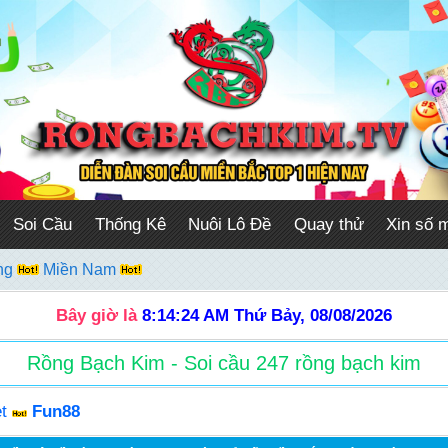
Soi Cầu
Thống Kê
Nuôi Lô Đề
Quay thử
Xin số 
ung
Miền Nam
Bây giờ là
8:14:26 AM
Thứ Bảy, 08/08/2026
Rồng Bạch Kim - Soi cầu 247 rồng bạch kim
t
Fun88