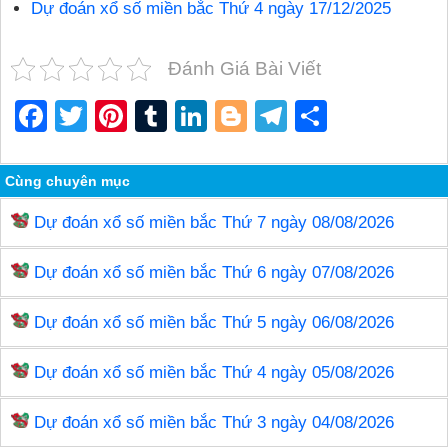
Dự đoán xổ số miền bắc Thứ 4 ngày 17/12/2025
Đánh Giá Bài Viết
F
T
Pi
T
Li
Bl
T
S
a
wi
nt
u
n
o
el
h
c
tt
er
m
k
g
e
ar
Cùng chuyên mục
e
er
e
bl
e
g
gr
e
Dự đoán xổ số miền bắc Thứ 7 ngày 08/08/2026
b
st
r
dI
er
a
o
n
m
Dự đoán xổ số miền bắc Thứ 6 ngày 07/08/2026
o
Dự đoán xổ số miền bắc Thứ 5 ngày 06/08/2026
k
Dự đoán xổ số miền bắc Thứ 4 ngày 05/08/2026
Dự đoán xổ số miền bắc Thứ 3 ngày 04/08/2026