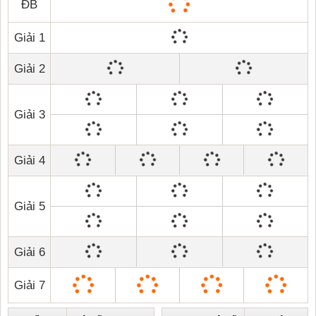
ĐB
Giải 1
Giải 2
Giải 3
Giải 4
Giải 5
Giải 6
Giải 7