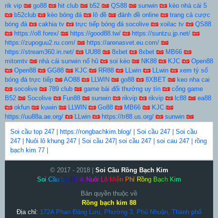
rik vip
go88
hit club
b52
QS88
sunwin
kèo nhà cái 5
b52club
kèo bóng đá
lô đề
đánh đề online
trang cá cược
bóng đá
cakhia tv
trực tiếp bóng đá socolive
xoilac tv
QS88
https://o8.forex/
https://good88.tw/
https://suntzu.jp.net/
https://zupoguu2.ru.com/
https://arenasvet.eu.com/
https://stream360.in.net/
UU88
8xbet
8xbet
MB66
mitomtv
nhà cái sunwin nổ hũ
soi kèo
NK88
KJC
Open88
Open88
GG88
KJC
RR88
LLwin
LLwin
xem tỷ số
bóng đá trực tiếp
AO88
LLWIN
go88
8XBET
keo nha cai
socolive
789 club
game bài đổi thưởng uy tín
cổng game
B52
Socolive
Fun88
sunwin
rikvip
rikvip
lc88
ea88
okfun
kuwin
LLWIN
Go88
MB66
KJC
https://uu88a.ae.org/
LLwin
https://tr88.us.org/
sunwin
Soi cầu top 247
|
https://rongbachkim.blog/
|
Soi cầu 247
|
Soi cầu
247
|
Nuôi lô khung 247
|
Soi cầu 247
|
soi cầu 247
|
soi cau 247
|
rồng
bạch kim 77
|
© 2017 - 2018 |
Soi Cầu Rồng Bạch Kim
S
o
i
C
ầ
u
L
ô
Đ
ề
&
N
u
ô
i
L
ô
M
i
ễ
n
P
h
í
R
ồ
n
g
B
ạ
c
h
K
i
m
Bản quyền thuộc về
Rồng bạch kim 88
Địa chỉ:
172A Phan Đăng Lưu, Phường 3, Phú Nhuận, Thành phố