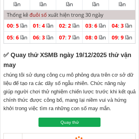
lần
lần
lần
lần
lần
Thống kê
đuôi số
xuất hiện trong 30 ngày
00
:
5
lần
01
:
4
lần
02
:
2
lần
03
:
6
lần
04
:
3
lần
05
:
6
lần
06
:
3
lần
07
:
7
lần
08
:
0
lần
09
:
9
lần
✅ Quay thử XSMB ngày 19/12/2025 thử vận
may
chúng tôi sử dụng công cụ mô phỏng dựa trên cơ sở dữ
liệu để tạo ra các dãy số ngẫu nhiên. Chức năng này
giúp người chơi thử nghiệm chiến lược trước khi kết quả
chính thức được công bố, mang lại niềm vui và hứng
khởi trong việc tìm ra những con số may mắn.
Quay thử