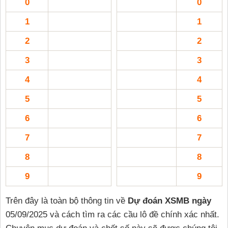
0
0
1
1
2
2
3
3
4
4
5
5
6
6
7
7
8
8
9
9
Trên đây là toàn bộ thông tin về
Dự đoán XSMB ngày
05/09/2025 và cách tìm ra các cầu lô đề chính xác nhất.