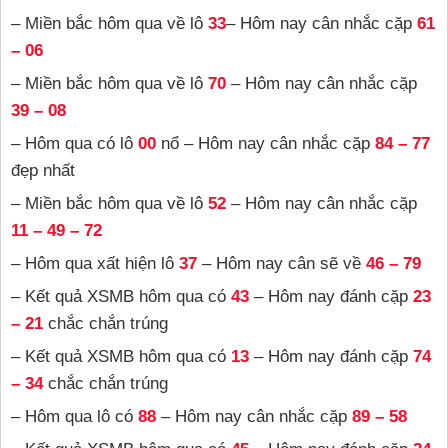
– Miền bắc hôm qua về lô
33
– Hôm nay cân nhắc cặp
61
– 06
– Miền bắc hôm qua về lô
70
– Hôm nay cân nhắc cặp
39 – 08
– Hôm qua có lô
00
nổ – Hôm nay cân nhắc cặp
84 – 77
đẹp nhất
– Miền bắc hôm qua về lô
52
– Hôm nay cân nhắc cặp
11 – 49 – 72
– Hôm qua xất hiện lô
37
– Hôm nay cân sẽ về
46 – 79
– Kết quả XSMB hôm qua có
43
– Hôm nay đánh cặp
23
– 21
chắc chắn trúng
– Kết quả XSMB hôm qua có
13
– Hôm nay đánh cặp
74
– 34
chắc chắn trúng
– Hôm qua lô có
88
– Hôm nay cân nhắc cặp
89 – 58