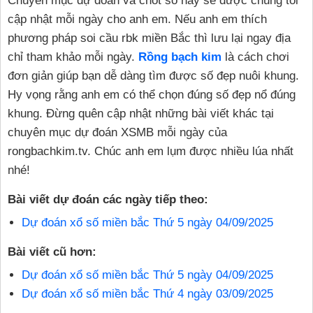
Chuyên mục dự đoán và chốt số này sẽ được chúng tôi
cập nhật mỗi ngày cho anh em. Nếu anh em thích
phương pháp soi cầu rbk miền Bắc thì lưu lại ngay địa
chỉ tham khảo mỗi ngày.
Rồng bạch kim
là cách chơi
đơn giản giúp bạn dễ dàng tìm được số đẹp nuôi khung.
Hy vọng rằng anh em có thể chọn đúng số đẹp nổ đúng
khung. Đừng quên cập nhật những bài viết khác tại
chuyên mục dự đoán XSMB mỗi ngày của
rongbachkim.tv. Chúc anh em lụm được nhiều lúa nhất
nhé!
Bài viết dự đoán các ngày tiếp theo:
Dự đoán xổ số miền bắc Thứ 5 ngày 04/09/2025
Bài viết cũ hơn:
Dự đoán xổ số miền bắc Thứ 5 ngày 04/09/2025
Dự đoán xổ số miền bắc Thứ 4 ngày 03/09/2025