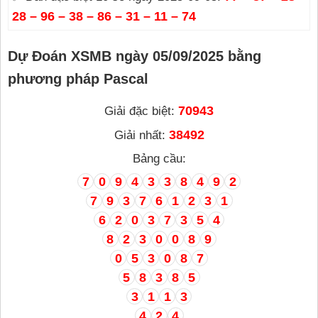
28 – 96 – 38 – 86 – 31 – 11 – 74
Dự Đoán XSMB ngày 05/09/2025 bằng
phương pháp Pascal
70943
Giải đặc biệt:
38492
Giải nhất:
Bảng cầu:
7
0
9
4
3
3
8
4
9
2
7
9
3
7
6
1
2
3
1
6
2
0
3
7
3
5
4
8
2
3
0
0
8
9
0
5
3
0
8
7
5
8
3
8
5
3
1
1
3
4
2
4