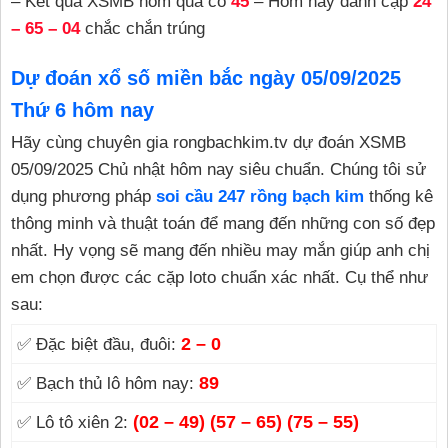
– Kết quả XSMB hôm qua có
45
– Hôm nay đánh cặp
24
– 65 – 04
chắc chắn trúng
Dự đoán xổ số miền bắc ngày 05/09/2025
Thứ 6 hôm nay
Hãy cùng chuyên gia rongbachkim.tv dự đoán XSMB
05/09/2025 Chủ nhật hôm nay siêu chuẩn. Chúng tôi sử
dụng phương pháp
soi cầu 247 rồng bạch kim
thống kê
thông minh và thuật toán để mang đến những con số đẹp
nhất. Hy vọng sẽ mang đến nhiều may mắn giúp anh chị
em chọn được các cặp loto chuẩn xác nhất. Cụ thể như
sau:
2 – 0
✅ Đặc biệt đầu, đuôi:
89
✅ Bạch thủ lô hôm nay:
(02 – 49) (57 – 65) (75 – 55)
✅ Lô tô xiên 2: