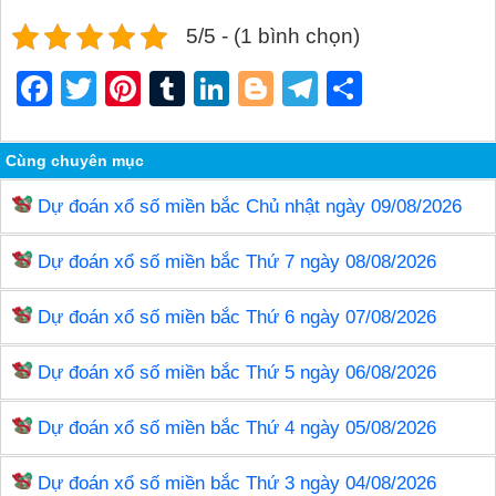
5/5 - (1 bình chọn)
F
T
Pi
T
Li
Bl
T
S
a
wi
nt
u
n
o
el
h
c
tt
er
m
k
g
e
ar
Cùng chuyên mục
e
er
e
bl
e
g
gr
e
Dự đoán xổ số miền bắc Chủ nhật ngày 09/08/2026
b
st
r
dI
er
a
o
n
m
Dự đoán xổ số miền bắc Thứ 7 ngày 08/08/2026
o
Dự đoán xổ số miền bắc Thứ 6 ngày 07/08/2026
k
Dự đoán xổ số miền bắc Thứ 5 ngày 06/08/2026
Dự đoán xổ số miền bắc Thứ 4 ngày 05/08/2026
Dự đoán xổ số miền bắc Thứ 3 ngày 04/08/2026