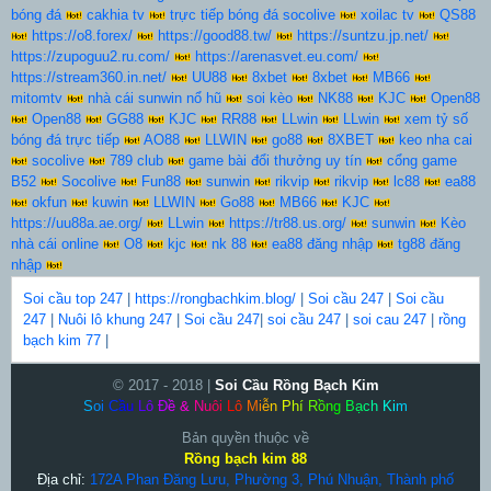
bóng đá
cakhia tv
trực tiếp bóng đá socolive
xoilac tv
QS88
https://o8.forex/
https://good88.tw/
https://suntzu.jp.net/
https://zupoguu2.ru.com/
https://arenasvet.eu.com/
https://stream360.in.net/
UU88
8xbet
8xbet
MB66
mitomtv
nhà cái sunwin nổ hũ
soi kèo
NK88
KJC
Open88
Open88
GG88
KJC
RR88
LLwin
LLwin
xem tỷ số
bóng đá trực tiếp
AO88
LLWIN
go88
8XBET
keo nha cai
socolive
789 club
game bài đổi thưởng uy tín
cổng game
B52
Socolive
Fun88
sunwin
rikvip
rikvip
lc88
ea88
okfun
kuwin
LLWIN
Go88
MB66
KJC
https://uu88a.ae.org/
LLwin
https://tr88.us.org/
sunwin
Kèo
nhà cái online
O8
kjc
nk 88
ea88 đăng nhập
tg88 đăng
nhập
Soi cầu top 247
|
https://rongbachkim.blog/
|
Soi cầu 247
|
Soi cầu
247
|
Nuôi lô khung 247
|
Soi cầu 247
|
soi cầu 247
|
soi cau 247
|
rồng
bạch kim 77
|
© 2017 - 2018 |
Soi Cầu Rồng Bạch Kim
S
o
i
C
ầ
u
L
ô
Đ
ề
&
N
u
ô
i
L
ô
M
i
ễ
n
P
h
í
R
ồ
n
g
B
ạ
c
h
K
i
m
Bản quyền thuộc về
Rồng bạch kim 88
Địa chỉ:
172A Phan Đăng Lưu, Phường 3, Phú Nhuận, Thành phố