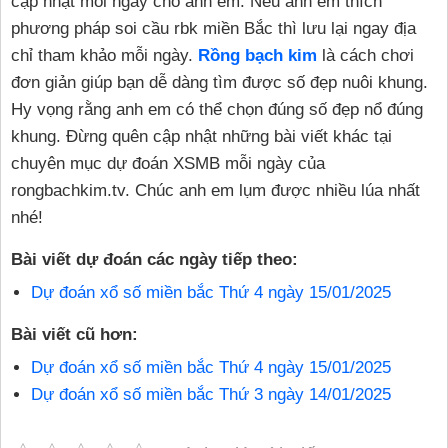
cập nhật mỗi ngày cho anh em. Nếu anh em thích
phương pháp soi cầu rbk miền Bắc thì lưu lại ngay địa
chỉ tham khảo mỗi ngày.
Rồng bạch kim
là cách chơi
đơn giản giúp bạn dễ dàng tìm được số đẹp nuôi khung.
Hy vọng rằng anh em có thể chọn đúng số đẹp nổ đúng
khung. Đừng quên cập nhật những bài viết khác tại
chuyên mục dự đoán XSMB mỗi ngày của
rongbachkim.tv. Chúc anh em lụm được nhiều lúa nhất
nhé!
Bài viết dự đoán các ngày tiếp theo:
Dự đoán xổ số miền bắc Thứ 4 ngày 15/01/2025
Bài viết cũ hơn:
Dự đoán xổ số miền bắc Thứ 4 ngày 15/01/2025
Dự đoán xổ số miền bắc Thứ 3 ngày 14/01/2025