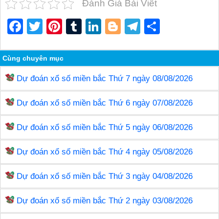
Đánh Giá Bài Viết
F
T
Pi
T
Li
Bl
T
S
a
wi
nt
u
n
o
el
h
c
tt
er
m
k
g
e
ar
Cùng chuyên mục
e
er
e
bl
e
g
gr
e
Dự đoán xổ số miền bắc Thứ 7 ngày 08/08/2026
b
st
r
dI
er
a
o
n
m
Dự đoán xổ số miền bắc Thứ 6 ngày 07/08/2026
o
Dự đoán xổ số miền bắc Thứ 5 ngày 06/08/2026
k
Dự đoán xổ số miền bắc Thứ 4 ngày 05/08/2026
Dự đoán xổ số miền bắc Thứ 3 ngày 04/08/2026
Dự đoán xổ số miền bắc Thứ 2 ngày 03/08/2026