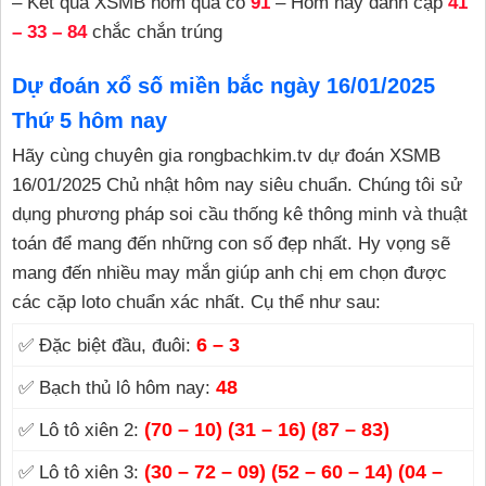
– Kết quả XSMB hôm qua có
91
– Hôm nay đánh cặp
41
– 33 – 84
chắc chắn trúng
Dự đoán xổ số miền bắc ngày 16/01/2025
Thứ 5 hôm nay
Hãy cùng chuyên gia rongbachkim.tv dự đoán XSMB
16/01/2025 Chủ nhật hôm nay siêu chuẩn. Chúng tôi sử
dụng phương pháp soi cầu thống kê thông minh và thuật
toán để mang đến những con số đẹp nhất. Hy vọng sẽ
mang đến nhiều may mắn giúp anh chị em chọn được
các cặp loto chuẩn xác nhất. Cụ thể như sau:
6 – 3
✅ Đặc biệt đầu, đuôi:
48
✅ Bạch thủ lô hôm nay:
(70 – 10) (31 – 16) (87 – 83)
✅ Lô tô xiên 2:
(30 – 72 – 09) (52 – 60 – 14) (04 –
✅ Lô tô xiên 3: