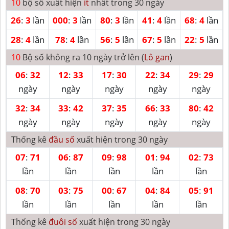
10
bộ số xuất hiện
ít
nhất trong 30 ngày
26
:
3
lần
000
:
3
lần
80
:
3
lần
41
:
4
lần
68
:
4
lần
28
:
4
lần
78
:
4
lần
56
:
5
lần
67
:
5
lần
22
:
5
lần
10
Bộ số không ra 10 ngày trở lên (
Lô gan
)
06
:
32
12
:
33
17
:
30
22
:
34
29
:
29
ngày
ngày
ngày
ngày
ngày
32
:
34
33
:
42
37
:
35
66
:
33
80
:
42
ngày
ngày
ngày
ngày
ngày
Thống kê
đầu số
xuất hiện trong 30 ngày
07
:
71
06
:
87
09
:
98
01
:
94
02
:
73
lần
lần
lần
lần
lần
08
:
70
03
:
75
00
:
67
04
:
84
05
:
91
lần
lần
lần
lần
lần
Thống kê
đuôi số
xuất hiện trong 30 ngày