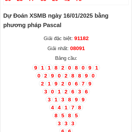
Dự Đoán XSMB ngày 16/01/2025 bằng
phương pháp Pascal
91182
Giải đặc biệt:
08091
Giải nhất:
Bảng cầu:
9
1
1
8
2
0
8
0
9
1
0
2
9
0
2
8
8
9
0
2
1
9
2
0
6
7
9
3
0
1
2
6
3
6
3
1
3
8
9
9
4
4
1
7
8
8
5
8
5
3
3
3
6
6