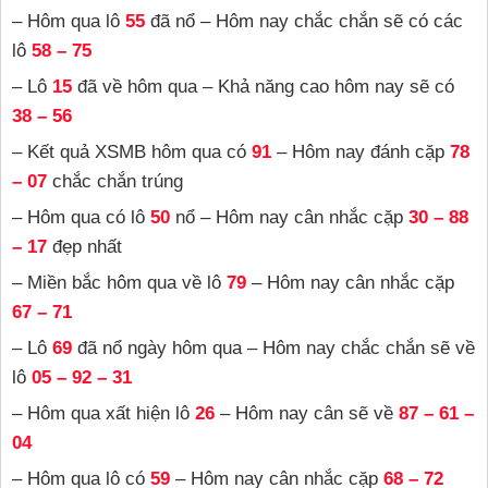
– Hôm qua lô
55
đã nổ – Hôm nay chắc chắn sẽ có các
lô
58 – 75
– Lô
15
đã về hôm qua – Khả năng cao hôm nay sẽ có
38 – 56
– Kết quả XSMB hôm qua có
91
– Hôm nay đánh cặp
78
– 07
chắc chắn trúng
– Hôm qua có lô
50
nổ – Hôm nay cân nhắc cặp
30 – 88
– 17
đẹp nhất
– Miền bắc hôm qua về lô
79
– Hôm nay cân nhắc cặp
67 – 71
– Lô
69
đã nổ ngày hôm qua – Hôm nay chắc chắn sẽ về
lô
05 – 92 – 31
– Hôm qua xất hiện lô
26
– Hôm nay cân sẽ về
87 – 61 –
04
– Hôm qua lô có
59
– Hôm nay cân nhắc cặp
68 – 72