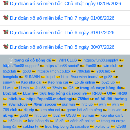
Dự đoán xổ số miền bắc Chủ nhật ngày 02/08/2026
Dự đoán xổ số miền bắc Thứ 7 ngày 01/08/2026
Dự đoán xổ số miền bắc Thứ 6 ngày 31/07/2026
Dự đoán xổ số miền bắc Thứ 5 ngày 30/07/2026
trang cá độ bóng đá
IWIN CLUB
https://fun88.supply/
https://fun88.support/
https://fun88.social/
Fun88
iwin club
b52club
go88
https://7mcn.co.bz/
789club
789club
bongdalu
SUNWIN
kqbd
https://sunwinn.team/
go88
sunwin
Kèo nhà cái
Kèo nhà cái
Lô đề online
b52club
LLwin
LLwin
Jun88
78win
O8
trang cá cược bóng đá
B52club
LLwin
trực tiếp bóng đá socolive
RR88
O8
RR88
hitclub
https://open88.marketing/
789bet
nổ hũ đổi thưởng
78win.love
78win.soccer
sun win
hitclub
iwin
iwin
789 club
rik vip
keo nha cai
game bài đổi thưởng
sun win
rik vip
go88
hit club
b52
QS88
sunwin
kèo nhà cái 5
b52club
kèo bóng đá
lô đề
đánh đề online
trang cá cược
bóng đá
cakhia tv
trực tiếp bóng đá socolive
xoilac tv
QS88