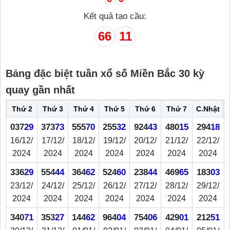
Kết quả tạo cầu:
66
11
Bảng đặc biệt tuần xổ số Miền Bắc 30 kỳ
quay gần nhất
Thứ 2
Thứ 3
Thứ 4
Thứ 5
Thứ 6
Thứ 7
C.Nhật
037
29
373
73
555
70
255
32
924
43
480
15
294
18
16/12/
17/12/
18/12/
19/12/
20/12/
21/12/
22/12/
2024
2024
2024
2024
2024
2024
2024
336
29
554
44
364
62
524
60
238
44
469
65
183
03
23/12/
24/12/
25/12/
26/12/
27/12/
28/12/
29/12/
2024
2024
2024
2024
2024
2024
2024
340
71
353
27
144
62
964
04
754
06
429
01
212
51