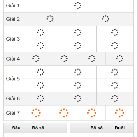
Giải 1
Giải 2
Giải 3
Giải 4
Giải 5
Giải 6
Giải 7
Đầu
Bộ số
Bộ số
Đuôi