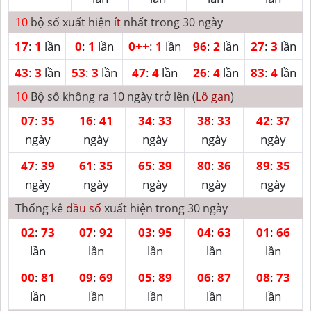
10
bộ số xuất hiện
ít
nhất trong 30 ngày
17
:
1
lần
0
:
1
lần
0++
:
1
lần
96
:
2
lần
27
:
3
lần
43
:
3
lần
53
:
3
lần
47
:
4
lần
26
:
4
lần
83
:
4
lần
10
Bộ số không ra 10 ngày trở lên (
Lô gan
)
07
:
35
16
:
41
34
:
33
38
:
33
42
:
37
ngày
ngày
ngày
ngày
ngày
47
:
39
61
:
35
65
:
39
80
:
36
89
:
35
ngày
ngày
ngày
ngày
ngày
Thống kê
đầu số
xuất hiện trong 30 ngày
02
:
73
07
:
92
03
:
95
04
:
63
01
:
66
lần
lần
lần
lần
lần
00
:
81
09
:
69
05
:
89
06
:
87
08
:
73
lần
lần
lần
lần
lần