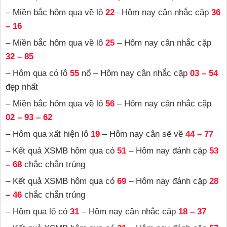
– Miền bắc hôm qua về lô
22
– Hôm nay cân nhắc cặp
36
– 16
– Miền bắc hôm qua về lô
25
– Hôm nay cân nhắc cặp
32 – 85
– Hôm qua có lô
55
nổ – Hôm nay cân nhắc cặp
03 – 54
đẹp nhất
– Miền bắc hôm qua về lô
56
– Hôm nay cân nhắc cặp
02 – 93 – 62
– Hôm qua xất hiện lô
19
– Hôm nay cân sẽ về
44 – 77
– Kết quả XSMB hôm qua có
51
– Hôm nay đánh cặp
53
– 68
chắc chắn trúng
– Kết quả XSMB hôm qua có
69
– Hôm nay đánh cặp
28
– 46
chắc chắn trúng
– Hôm qua lô có
31
– Hôm nay cân nhắc cặp
18 – 37