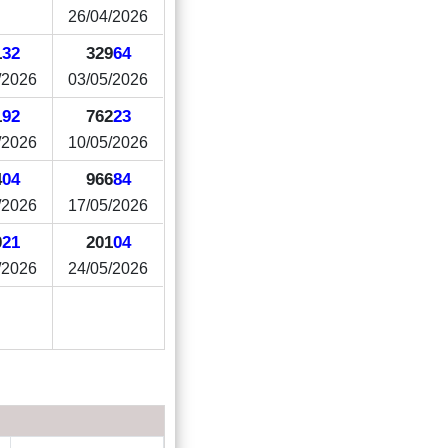
26/04/2026
1
32
329
64
/2026
03/05/2026
1
92
762
23
/2026
10/05/2026
4
04
966
84
/2026
17/05/2026
0
21
201
04
/2026
24/05/2026