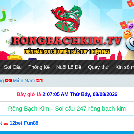
Soi Cầu
Thống Kê
Nuôi Lô Đề
Quay thử
Xin số 
ung
Miền Nam
Bây giờ là
2:07:06 AM
Thứ Bảy, 08/08/2026
Rồng Bạch Kim - Soi cầu 247 rồng bạch kim
t
12bet
Fun88