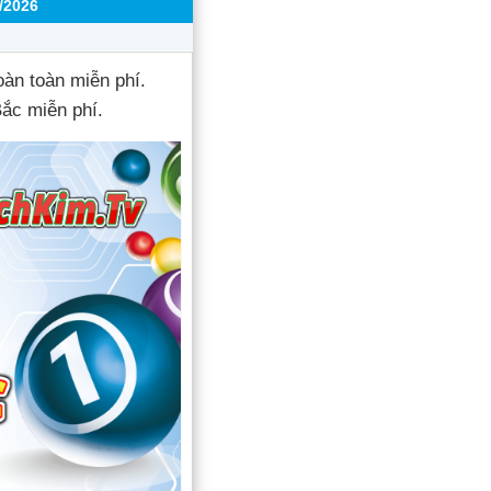
/2026
àn toàn miễn phí.
Bắc miễn phí.