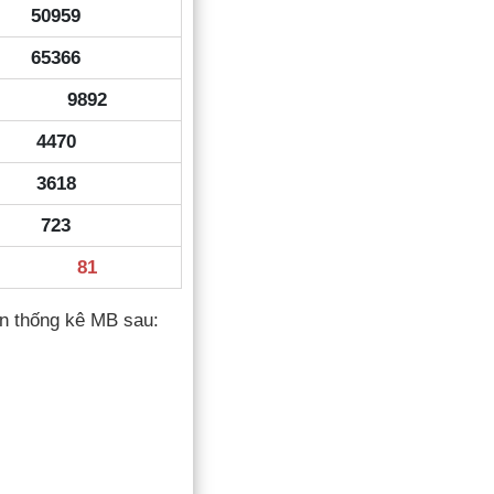
50959
65366
9892
4470
3618
723
81
in thống kê MB sau: