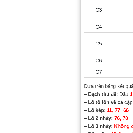
G3
G4
G5
G6
G7
Dựa trên bảng kết qu
– Bạch thủ đề
: Đầu
1
– Lô tô lộn về cả
cặp
– Lô kép
:
11, 77, 66
– Lô 2 nháy:
76, 70
– Lô 3 nháy
:
Không 