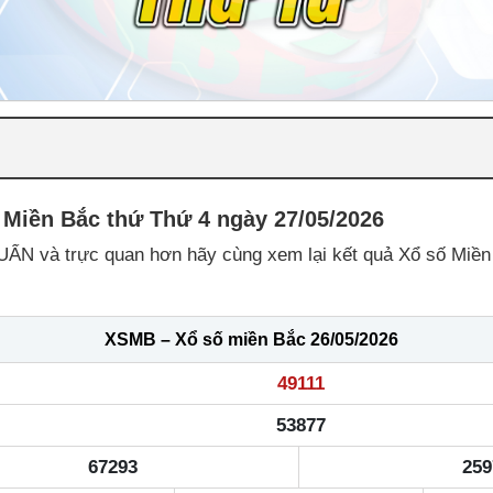
Miền Bắc thứ Thứ 4 ngày 27/05/2026
ẨN và trực quan hơn hãy cùng xem lại kết quả Xổ số Miền
XSMB – Xổ số miền Bắc 26/05/2026
49111
53877
67293
259