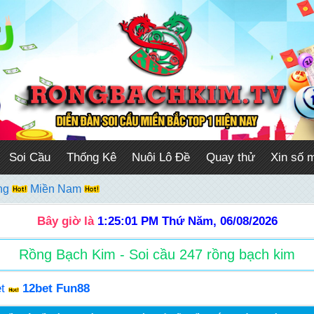
Soi Cầu
Thống Kê
Nuôi Lô Đề
Quay thử
Xin số 
ung
Miền Nam
Bây giờ là
1:25:03 PM
Thứ Năm, 06/08/2026
Rồng Bạch Kim - Soi cầu 247 rồng bạch kim
t
12bet
Fun88