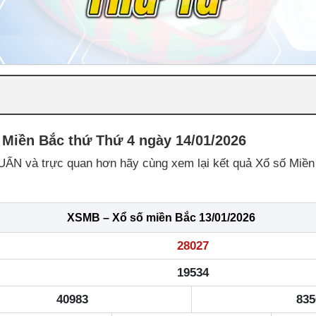
Miền Bắc thứ Thứ 4 ngày 14/01/2026
ẨN và trực quan hơn hãy cùng xem lại kết quả Xổ số Miền
XSMB – Xổ số miền Bắc 13/01/2026
28027
19534
40983
835