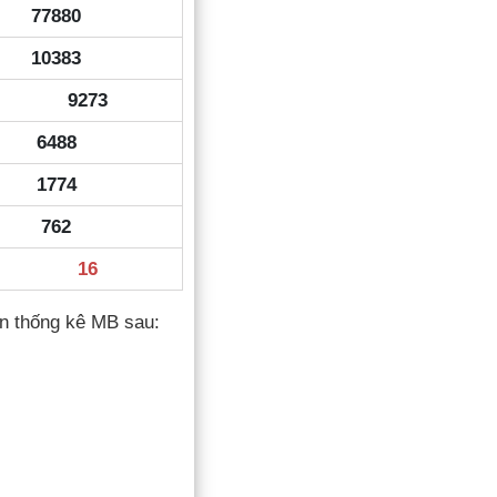
77880
10383
9273
6488
1774
762
16
in thống kê MB sau: