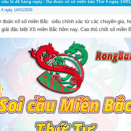
i cầu lô đề hàng ngày
›
Dự đoán xổ số miền bắc Thứ 4 ngày 14/01
 4 ngày 14/01/2026
 đoán xổ số miền Bắc siêu chính xác từ các chuyên gia, ho
 giải đặc biệt XS miền Bắc hôm nay. Cao thủ chốt số miền 