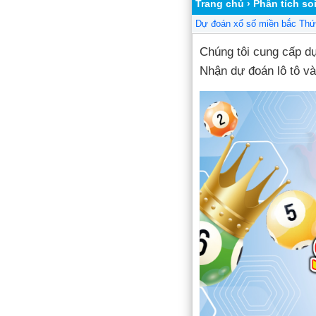
Trang chủ
›
Phân tích so
Dự đoán xổ số miền bắc Thứ
Chúng tôi cung cấp dự
Nhận dự đoán lô tô và