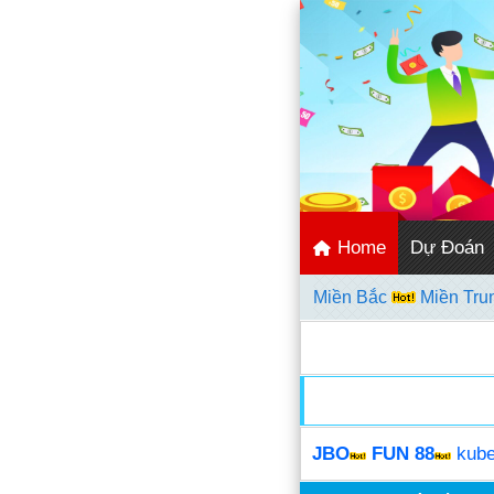
Home
Dự Đoán
Miền Bắc
Miền Tr
JBO
FUN 88
kube