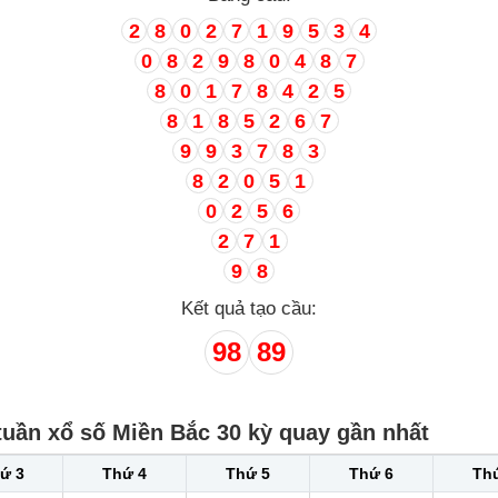
2
8
0
2
7
1
9
5
3
4
0
8
2
9
8
0
4
8
7
8
0
1
7
8
4
2
5
8
1
8
5
2
6
7
9
9
3
7
8
3
8
2
0
5
1
0
2
5
6
2
7
1
9
8
Kết quả tạo cầu:
98
89
tuần xổ số Miền Bắc 30 kỳ quay gần nhất
ứ 3
Thứ 4
Thứ 5
Thứ 6
Th