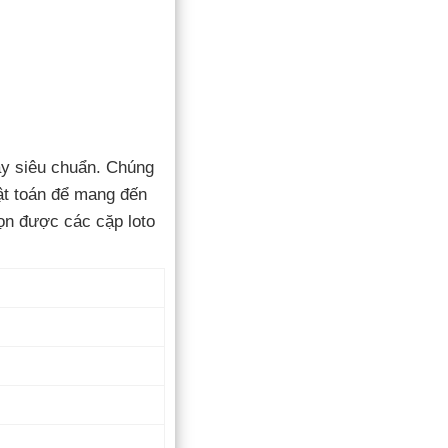
y siêu chuẩn. Chúng
ật toán để mang đến
ọn được các cặp loto