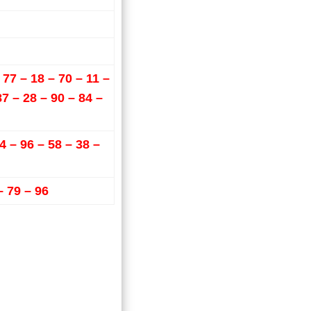
 77 – 18 – 70 – 11 –
87 – 28 – 90 – 84 –
4 – 96 – 58 – 38 –
– 79 – 96