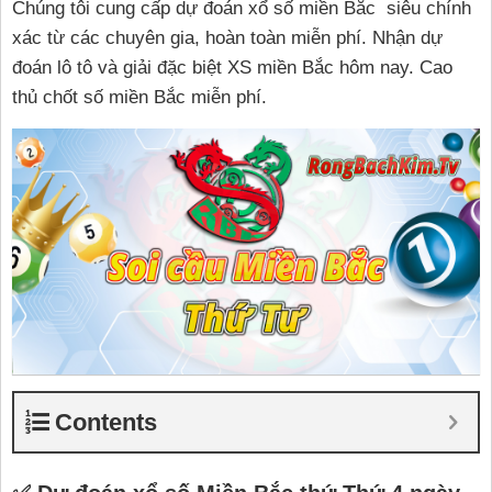
Chúng tôi cung cấp dự đoán xổ số miền Bắc siêu chính
xác từ các chuyên gia, hoàn toàn miễn phí. Nhận dự
đoán lô tô và giải đặc biệt XS miền Bắc hôm nay. Cao
thủ chốt số miền Bắc miễn phí.
Contents