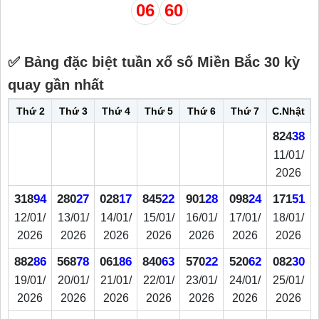
06
60
✅ Bảng đặc biệt tuần xổ số Miền Bắc 30 kỳ
quay gần nhất
Thứ 2
Thứ 3
Thứ 4
Thứ 5
Thứ 6
Thứ 7
C.Nhật
824
38
11/01/
2026
318
94
280
27
028
17
845
22
901
28
098
24
171
51
12/01/
13/01/
14/01/
15/01/
16/01/
17/01/
18/01/
2026
2026
2026
2026
2026
2026
2026
882
86
568
78
061
86
840
63
570
22
520
62
082
30
19/01/
20/01/
21/01/
22/01/
23/01/
24/01/
25/01/
2026
2026
2026
2026
2026
2026
2026