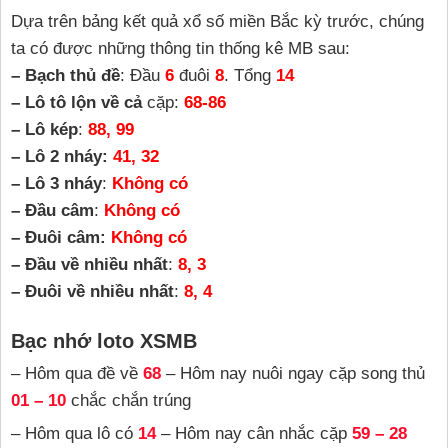
Dựa trên bảng kết quả xổ số miền Bắc kỳ trước, chúng
ta có được những thông tin thống kê MB sau:
– Bạch thủ đề
: Đầu
6
đuôi
8
. Tổng
14
– Lô tô lộn về cả
cặp:
68-86
– Lô kép
:
88, 99
– Lô 2 nháy:
41, 32
– Lô 3 nháy
:
Không có
– Đầu câm
:
Không có
– Đuôi câm:
Không có
– Đầu về nhiều nhất
:
8, 3
– Đuôi về nhiều nhất
:
8, 4
Bạc nhớ loto XSMB
– Hôm qua đề về
68
– Hôm nay nuôi ngay cặp song thủ
01 – 10
chắc chắn trúng
– Hôm qua lô có
14
– Hôm nay cân nhắc cặp
59 – 28