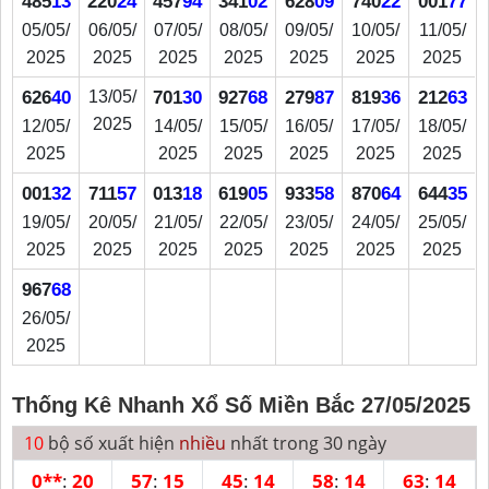
485
13
220
24
457
94
341
02
628
09
740
22
001
77
05/05/
06/05/
07/05/
08/05/
09/05/
10/05/
11/05/
2025
2025
2025
2025
2025
2025
2025
626
40
13/05/
701
30
927
68
279
87
819
36
212
63
2025
12/05/
14/05/
15/05/
16/05/
17/05/
18/05/
2025
2025
2025
2025
2025
2025
001
32
711
57
013
18
619
05
933
58
870
64
644
35
19/05/
20/05/
21/05/
22/05/
23/05/
24/05/
25/05/
2025
2025
2025
2025
2025
2025
2025
967
68
26/05/
2025
Thống Kê Nhanh Xổ Số Miền Bắc 27/05/2025
10
bộ số xuất hiện
nhiều
nhất trong 30 ngày
0**
:
20
57
:
15
45
:
14
58
:
14
63
:
14