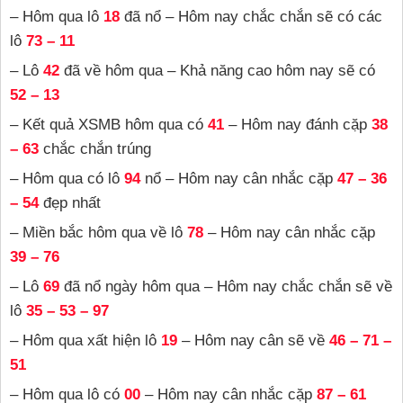
– Hôm qua lô
18
đã nổ – Hôm nay chắc chắn sẽ có các
lô
73 – 11
– Lô
42
đã về hôm qua – Khả năng cao hôm nay sẽ có
52 – 13
– Kết quả XSMB hôm qua có
41
– Hôm nay đánh cặp
38
– 63
chắc chắn trúng
– Hôm qua có lô
94
nổ – Hôm nay cân nhắc cặp
47 – 36
– 54
đẹp nhất
– Miền bắc hôm qua về lô
78
– Hôm nay cân nhắc cặp
39 – 76
– Lô
69
đã nổ ngày hôm qua – Hôm nay chắc chắn sẽ về
lô
35 – 53 – 97
– Hôm qua xất hiện lô
19
– Hôm nay cân sẽ về
46 – 71 –
51
– Hôm qua lô có
00
– Hôm nay cân nhắc cặp
87 – 61