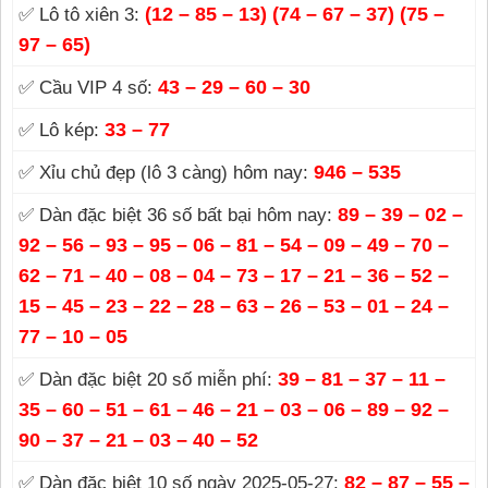
(12 – 85 – 13) (74 – 67 – 37) (75 –
✅ Lô tô xiên 3:
97 – 65)
43 – 29 – 60 – 30
✅ Cầu VIP 4 số:
33 – 77
✅ Lô kép:
946 – 535
✅ Xỉu chủ đẹp (lô 3 càng) hôm nay:
89 – 39 – 02 –
✅ Dàn đặc biệt 36 số bất bại hôm nay:
92 – 56 – 93 – 95 – 06 – 81 – 54 – 09 – 49 – 70 –
62 – 71 – 40 – 08 – 04 – 73 – 17 – 21 – 36 – 52 –
15 – 45 – 23 – 22 – 28 – 63 – 26 – 53 – 01 – 24 –
77 – 10 – 05
39 – 81 – 37 – 11 –
✅ Dàn đặc biệt 20 số miễn phí:
35 – 60 – 51 – 61 – 46 – 21 – 03 – 06 – 89 – 92 –
90 – 37 – 21 – 03 – 40 – 52
82 – 87 – 55 –
✅ Dàn đặc biệt 10 số ngày 2025-05-27: