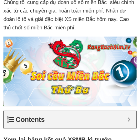
Chúng tôi cung cấp dự đoán xổ số miền Bắc siêu chính
xác từ các chuyên gia, hoàn toàn miễn phí. Nhận dự
đoán lô tô và giải đặc biệt XS miền Bắc hôm nay. Cao
thủ chốt số miền Bắc miễn phí.
Contents
Xem lại bảng kết quả XSMB kì trước