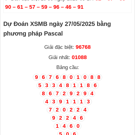
90 – 61 – 57 – 59 – 96 – 46 – 91
Dự Đoán XSMB ngày 27/05/2025 bằng
phương pháp Pascal
96768
Giải đặc biệt:
01088
Giải nhất:
Bảng cầu:
9
6
7
6
8
0
1
0
8
8
5
3
3
4
8
1
1
8
6
8
6
7
2
9
2
9
4
4
3
9
1
1
1
3
7
2
0
2
2
4
9
2
2
4
6
1
4
6
0
5
0
6