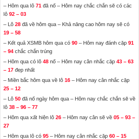
– Hôm qua lô
71
đã nổ – Hôm nay chắc chắn sẽ có các
lô
92 – 03
– Lô
28
đã về hôm qua – Khả năng cao hôm nay sẽ có
19 – 58
– Kết quả XSMB hôm qua có
90
– Hôm nay đánh cặp
91
– 94
chắc chắn trúng
– Hôm qua có lô
48
nổ – Hôm nay cân nhắc cặp
43 – 63
– 17
đẹp nhất
– Miền bắc hôm qua về lô
16
– Hôm nay cân nhắc cặp
25 – 12
– Lô
50
đã nổ ngày hôm qua – Hôm nay chắc chắn sẽ về
lô
38 – 96 – 77
– Hôm qua xất hiện lô
26
– Hôm nay cân sẽ về
05 – 93 –
27
– Hôm qua lô có
95
– Hôm nay cân nhắc cặp
60 – 15