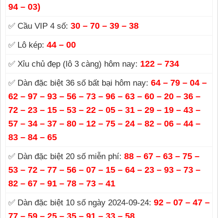
94 – 03)
30 – 70 – 39 – 38
✅ Cầu VIP 4 số:
44 – 00
✅ Lô kép:
122 – 734
✅ Xỉu chủ đẹp (lô 3 càng) hôm nay:
64 – 79 – 04 –
✅ Dàn đặc biệt 36 số bất bại hôm nay:
62 – 97 – 93 – 56 – 73 – 96 – 63 – 60 – 20 – 36 –
72 – 23 – 15 – 53 – 22 – 05 – 31 – 29 – 19 – 43 –
57 – 34 – 37 – 80 – 12 – 75 – 24 – 82 – 06 – 44 –
83 – 84 – 65
88 – 67 – 63 – 75 –
✅ Dàn đặc biệt 20 số miễn phí:
53 – 72 – 77 – 56 – 07 – 15 – 64 – 23 – 93 – 73 –
82 – 67 – 91 – 78 – 73 – 41
92 – 07 – 47 –
✅ Dàn đặc biệt 10 số ngày 2024-09-24:
77 – 59 – 25 – 35 – 91 – 33 – 58