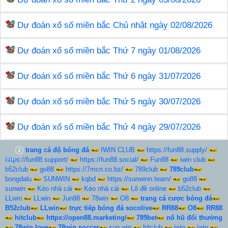
Dự đoán xổ số miền bắc Chủ nhật ngày 02/08/2026
Dự đoán xổ số miền bắc Thứ 7 ngày 01/08/2026
Dự đoán xổ số miền bắc Thứ 6 ngày 31/07/2026
Dự đoán xổ số miền bắc Thứ 5 ngày 30/07/2026
Dự đoán xổ số miền bắc Thứ 4 ngày 29/07/2026
trang cá độ bóng đá
IWIN CLUB
https://fun88.supply/
https://fun88.support/
https://fun88.social/
Fun88
iwin club
b52club
go88
https://7mcn.co.bz/
789club
789club
bongdalu
SUNWIN
kqbd
https://sunwinn.team/
go88
sunwin
Kèo nhà cái
Kèo nhà cái
Lô đề online
b52club
LLwin
LLwin
Jun88
78win
O8
trang cá cược bóng đá
B52club
LLwin
trực tiếp bóng đá socolive
RR88
O8
RR88
hitclub
https://open88.marketing/
789bet
nổ hũ đổi thưởng
78win.love
78win.soccer
sun win
hitclub
iwin
iwin