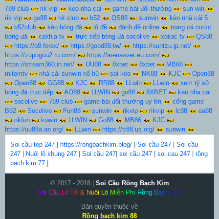
789 club
rik vip
keo nha cai
game bài đổi thưởng
sun win
rik vip
go88
hit club
b52
QS88
sunwin
kèo nhà cái 5
b52club
kèo bóng đá
lô đề
đánh đề online
trang cá cược
bóng đá
cakhia tv
trực tiếp bóng đá socolive
xoilac tv
QS88
https://o8.forex/
https://good88.tw/
https://suntzu.jp.net/
https://zupoguu2.ru.com/
https://arenasvet.eu.com/
https://stream360.in.net/
UU88
8xbet
8xbet
MB66
mitomtv
nhà cái sunwin nổ hũ
soi kèo
NK88
KJC
Open88
Open88
GG88
KJC
RR88
LLwin
LLwin
xem tỷ số
bóng đá trực tiếp
AO88
LLWIN
go88
8XBET
keo nha cai
socolive
789 club
game bài đổi thưởng uy tín
cổng game
B52
Socolive
Fun88
sunwin
rikvip
rikvip
lc88
ea88
okfun
kuwin
LLWIN
Go88
MB66
KJC
https://uu88a.ae.org/
LLwin
https://tr88.us.org/
sunwin
Soi cầu top 247
|
https://rongbachkim.blog/
|
Soi cầu 247
|
Soi cầu
247
|
Nuôi lô khung 247
|
Soi cầu 247
|
soi cầu 247
|
soi cau 247
|
rồng
bạch kim 77
|
© 2017 - 2018 |
Soi Cầu Rồng Bạch Kim
S
o
i
C
ầ
u
L
ô
Đ
ề
&
N
u
ô
i
L
ô
M
i
ễ
n
P
h
í
R
ồ
n
g
B
ạ
c
h
K
i
m
Bản quyền thuộc về
Rồng bạch kim 88