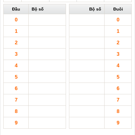
Đầu
Bộ số
Bộ số
Đuôi
0
0
1
1
2
2
3
3
4
4
5
5
6
6
7
7
8
8
9
9