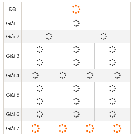
ĐB
Giải 1
Giải 2
Giải 3
Giải 4
Giải 5
Giải 6
Giải 7