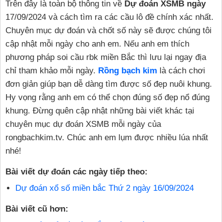
Trên đây là toàn bộ thông tin về
Dự đoán XSMB ngày
17/09/2024 và cách tìm ra các cầu lô đề chính xác nhất.
Chuyên mục dự đoán và chốt số này sẽ được chúng tôi
cập nhật mỗi ngày cho anh em. Nếu anh em thích
phương pháp soi cầu rbk miền Bắc thì lưu lại ngay địa
chỉ tham khảo mỗi ngày.
Rồng bạch kim
là cách chơi
đơn giản giúp bạn dễ dàng tìm được số đẹp nuôi khung.
Hy vọng rằng anh em có thể chọn đúng số đẹp nổ đúng
khung. Đừng quên cập nhật những bài viết khác tại
chuyên mục dự đoán XSMB mỗi ngày của
rongbachkim.tv. Chúc anh em lụm được nhiều lúa nhất
nhé!
Bài viết dự đoán các ngày tiếp theo:
Dự đoán xổ số miền bắc Thứ 2 ngày 16/09/2024
Bài viết cũ hơn: