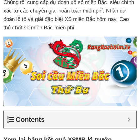
Chúng tôi cung cấp dự đoán xổ số miền Bắc siêu chính
xác từ các chuyên gia, hoàn toàn miễn phí. Nhận dự
đoán lô tô và giải đặc biệt XS miền Bắc hôm nay. Cao
thủ chốt số miền Bắc miễn phí.
Contents
Xem lại bảng kết quả XSMB kì trước