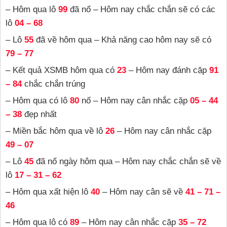
– Hôm qua lô
99
đã nổ – Hôm nay chắc chắn sẽ có các
lô
04 – 68
– Lô
55
đã về hôm qua – Khả năng cao hôm nay sẽ có
79 – 77
– Kết quả XSMB hôm qua có
23
– Hôm nay đánh cặp
91
– 84
chắc chắn trúng
– Hôm qua có lô
80
nổ – Hôm nay cân nhắc cặp
05 – 44
– 38
đẹp nhất
– Miền bắc hôm qua về lô
26
– Hôm nay cân nhắc cặp
49 – 07
– Lô
45
đã nổ ngày hôm qua – Hôm nay chắc chắn sẽ về
lô
17 – 31 – 62
– Hôm qua xất hiện lô
40
– Hôm nay cân sẽ về
41 – 71 –
46
– Hôm qua lô có
89
– Hôm nay cân nhắc cặp
35 – 72