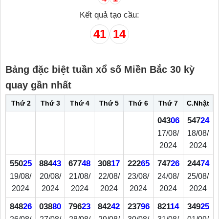
Kết quả tạo cầu:
41
14
Bảng đặc biệt tuần xổ số Miền Bắc 30 kỳ
quay gần nhất
Thứ 2
Thứ 3
Thứ 4
Thứ 5
Thứ 6
Thứ 7
C.Nhật
043
06
547
24
17/08/
18/08/
2024
2024
550
25
884
43
677
48
308
17
222
65
747
26
244
74
19/08/
20/08/
21/08/
22/08/
23/08/
24/08/
25/08/
2024
2024
2024
2024
2024
2024
2024
848
26
038
80
796
23
842
42
237
96
821
14
349
25