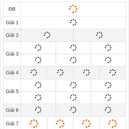
ĐB
Giải 1
Giải 2
Giải 3
Giải 4
Giải 5
Giải 6
Giải 7