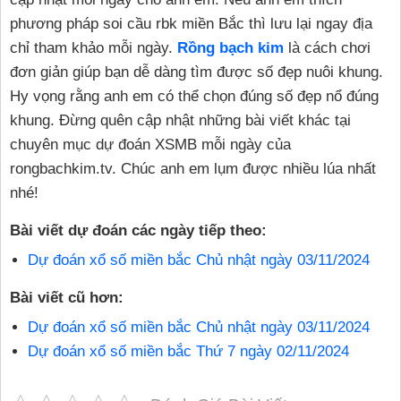
phương pháp soi cầu rbk miền Bắc thì lưu lại ngay địa
chỉ tham khảo mỗi ngày.
Rồng bạch kim
là cách chơi
đơn giản giúp bạn dễ dàng tìm được số đẹp nuôi khung.
Hy vọng rằng anh em có thể chọn đúng số đẹp nổ đúng
khung. Đừng quên cập nhật những bài viết khác tại
chuyên mục dự đoán XSMB mỗi ngày của
rongbachkim.tv. Chúc anh em lụm được nhiều lúa nhất
nhé!
Bài viết dự đoán các ngày tiếp theo:
Dự đoán xổ số miền bắc Chủ nhật ngày 03/11/2024
Bài viết cũ hơn:
Dự đoán xổ số miền bắc Chủ nhật ngày 03/11/2024
Dự đoán xổ số miền bắc Thứ 7 ngày 02/11/2024