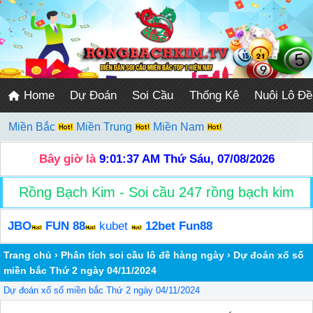
Home
Dự Đoán
Soi Cầu
Thống Kê
Nuôi Lô Đề
Miền Bắc
Miền Trung
Miền Nam
Bây giờ là
9:01:38 AM
Thứ Sáu, 07/08/2026
Rồng Bạch Kim - Soi cầu 247 rồng bạch kim
JBO
FUN 88
kubet
12bet
Fun88
Trang chủ
›
Phân tích soi cầu lô đề hàng ngày
›
Dự đoán xổ số
miền bắc Thứ 2 ngày 04/11/2024
Dự đoán xổ số miền bắc Thứ 2 ngày 04/11/2024