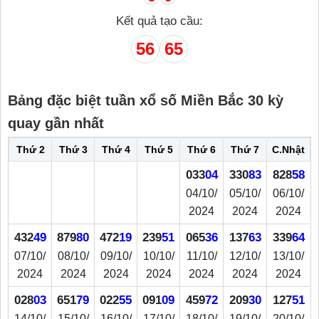
Kết quả tạo cầu:
56
65
Bảng đặc biệt tuần xổ số Miền Bắc 30 kỳ
quay gần nhất
Thứ 2
Thứ 3
Thứ 4
Thứ 5
Thứ 6
Thứ 7
C.Nhật
033
04
330
83
828
58
04/10/
05/10/
06/10/
2024
2024
2024
432
49
879
80
472
19
239
51
065
36
137
63
339
64
07/10/
08/10/
09/10/
10/10/
11/10/
12/10/
13/10/
2024
2024
2024
2024
2024
2024
2024
028
03
651
79
022
55
091
09
459
72
209
30
127
51
14/10/
15/10/
16/10/
17/10/
18/10/
19/10/
20/10/