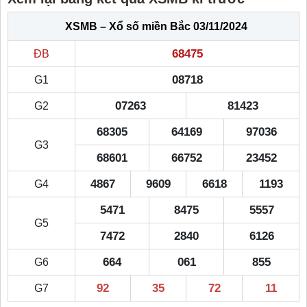
XSMB – Xổ số miền Bắc 03/11/2024
68475
ĐB
08718
G1
07263
81423
G2
68305
64169
97036
G3
68601
66752
23452
4867
9609
6618
1193
G4
5471
8475
5557
G5
7472
2840
6126
664
061
855
G6
92
35
72
11
G7