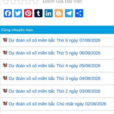
Đánh Giá Bài Viết
F
T
Pi
T
Li
Bl
T
S
a
wi
nt
u
n
o
el
h
c
tt
er
m
k
g
e
ar
Cùng chuyên mục
e
er
e
bl
e
g
gr
e
Dự đoán xổ số miền bắc Thứ 6 ngày 07/08/2026
b
st
r
dI
er
a
o
n
m
Dự đoán xổ số miền bắc Thứ 5 ngày 06/08/2026
o
Dự đoán xổ số miền bắc Thứ 4 ngày 05/08/2026
k
Dự đoán xổ số miền bắc Thứ 3 ngày 04/08/2026
Dự đoán xổ số miền bắc Thứ 2 ngày 03/08/2026
Dự đoán xổ số miền bắc Chủ nhật ngày 02/08/2026