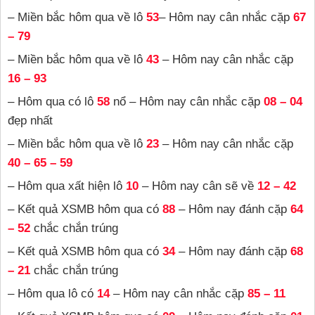
– Miền bắc hôm qua về lô
53
– Hôm nay cân nhắc cặp
67
– 79
– Miền bắc hôm qua về lô
43
– Hôm nay cân nhắc cặp
16 – 93
– Hôm qua có lô
58
nổ – Hôm nay cân nhắc cặp
08 – 04
đẹp nhất
– Miền bắc hôm qua về lô
23
– Hôm nay cân nhắc cặp
40 – 65 – 59
– Hôm qua xất hiện lô
10
– Hôm nay cân sẽ về
12 – 42
– Kết quả XSMB hôm qua có
88
– Hôm nay đánh cặp
64
– 52
chắc chắn trúng
– Kết quả XSMB hôm qua có
34
– Hôm nay đánh cặp
68
– 21
chắc chắn trúng
– Hôm qua lô có
14
– Hôm nay cân nhắc cặp
85 – 11