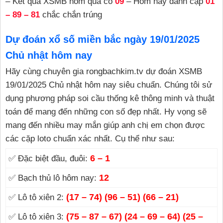
– Kết quả XSMB hôm qua có
09
– Hôm nay đánh cặp
01
– 89 – 81
chắc chắn trúng
Dự đoán xổ số miền bắc ngày 19/01/2025
Chủ nhật hôm nay
Hãy cùng chuyên gia rongbachkim.tv dự đoán XSMB
19/01/2025 Chủ nhật hôm nay siêu chuẩn. Chúng tôi sử
dụng phương pháp soi cầu thống kê thông minh và thuật
toán để mang đến những con số đẹp nhất. Hy vọng sẽ
mang đến nhiều may mắn giúp anh chị em chọn được
các cặp loto chuẩn xác nhất. Cụ thể như sau:
6 – 1
✅ Đặc biệt đầu, đuôi:
12
✅ Bạch thủ lô hôm nay:
(17 – 74) (96 – 51) (66 – 21)
✅ Lô tô xiên 2:
(75 – 87 – 67) (24 – 69 – 64) (25 –
✅ Lô tô xiên 3: