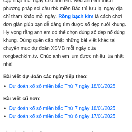
cập nhật mỗi ngày cho anh em. Nếu anh em thích
phương pháp soi cầu rbk miền Bắc thì lưu lại ngay địa
chỉ tham khảo mỗi ngày.
Rồng bạch kim
là cách chơi
đơn giản giúp bạn dễ dàng tìm được số đẹp nuôi khung.
Hy vọng rằng anh em có thể chọn đúng số đẹp nổ đúng
khung. Đừng quên cập nhật những bài viết khác tại
chuyên mục dự đoán XSMB mỗi ngày của
rongbachkim.tv. Chúc anh em lụm được nhiều lúa nhất
nhé!
Bài viết dự đoán các ngày tiếp theo:
Dự đoán xổ số miền bắc Thứ 7 ngày 18/01/2025
Bài viết cũ hơn:
Dự đoán xổ số miền bắc Thứ 7 ngày 18/01/2025
Dự đoán xổ số miền bắc Thứ 6 ngày 17/01/2025