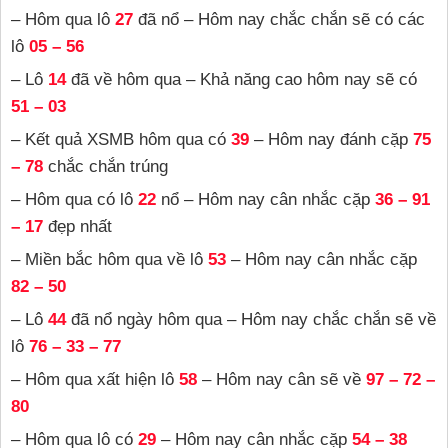
– Hôm qua lô
27
đã nổ – Hôm nay chắc chắn sẽ có các
lô
05 – 56
– Lô
14
đã về hôm qua – Khả năng cao hôm nay sẽ có
51 – 03
– Kết quả XSMB hôm qua có
39
– Hôm nay đánh cặp
75
– 78
chắc chắn trúng
– Hôm qua có lô
22
nổ – Hôm nay cân nhắc cặp
36 – 91
– 17
đẹp nhất
– Miền bắc hôm qua về lô
53
– Hôm nay cân nhắc cặp
82 – 50
– Lô
44
đã nổ ngày hôm qua – Hôm nay chắc chắn sẽ về
lô
76 – 33 – 77
– Hôm qua xất hiện lô
58
– Hôm nay cân sẽ về
97 – 72 –
80
– Hôm qua lô có
29
– Hôm nay cân nhắc cặp
54 – 38