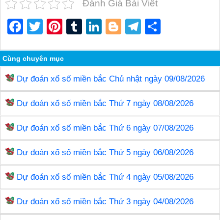
Đánh Giá Bài Viết
F
T
Pi
T
Li
Bl
T
S
a
wi
nt
u
n
o
el
h
c
tt
er
m
k
g
e
ar
Cùng chuyên mục
e
er
e
bl
e
g
gr
e
Dự đoán xổ số miền bắc Chủ nhật ngày 09/08/2026
b
st
r
dI
er
a
o
n
m
Dự đoán xổ số miền bắc Thứ 7 ngày 08/08/2026
o
Dự đoán xổ số miền bắc Thứ 6 ngày 07/08/2026
k
Dự đoán xổ số miền bắc Thứ 5 ngày 06/08/2026
Dự đoán xổ số miền bắc Thứ 4 ngày 05/08/2026
Dự đoán xổ số miền bắc Thứ 3 ngày 04/08/2026