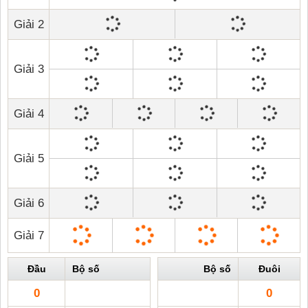
Giải 2
Giải 3
Giải 4
Giải 5
Giải 6
Giải 7
Đầu
Bộ số
Bộ số
Đuôi
0
0