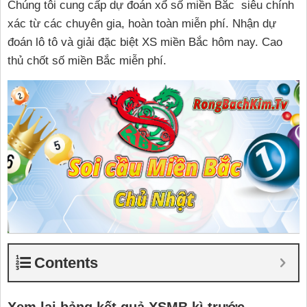
Chúng tôi cung cấp dự đoán xổ số miền Bắc siêu chính
xác từ các chuyên gia, hoàn toàn miễn phí. Nhận dự
đoán lô tô và giải đặc biệt XS miền Bắc hôm nay. Cao
thủ chốt số miền Bắc miễn phí.
Contents
Xem lại bảng kết quả XSMB kì trước