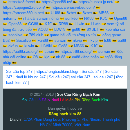
https://o8.forex/
https://good88.tw/
https://suntzu.jp.net/
https://zupoguu2.ru.com/
https://arenasvet.eu.com/
https://stream360.in.net/
UU88
8xbet
8xbet
MB66
mitomtv
nhà cái sunwin nổ hũ
soi kèo
NK88
KJC
Open88
Open88
GG88
KJC
RR88
LLwin
LLwin
xem tỷ số
bóng đá trực tiếp
AO88
LLWIN
go88
8XBET
keo nha cai
socolive
789 club
game bài đổi thưởng uy tín
cổng game
B52
Socolive
Fun88
sunwin
rikvip
rikvip
lc88
ea88
okfun
kuwin
LLWIN
Go88
MB66
KJC
https://uu88a.ae.org/
LLwin
https://tr88.us.org/
sunwin
Kèo
nhà cái online
O8
kjc
nk 88
ea88 đăng nhập
tg88 đăng
nhập
Soi cầu top 247
|
https://rongbachkim.blog/
|
Soi cầu 247
|
Soi cầu
247
|
Nuôi lô khung 247
|
Soi cầu 247
|
soi cầu 247
|
soi cau 247
|
rồng
bạch kim 77
|
© 2017 - 2018 |
Soi Cầu Rồng Bạch Kim
S
o
i
C
ầ
u
L
ô
Đ
ề
&
N
u
ô
i
L
ô
M
i
ễ
n
P
h
í
R
ồ
n
g
B
ạ
c
h
K
i
m
Bản quyền thuộc về
Rồng bạch kim 88
Địa chỉ:
172A Phan Đăng Lưu, Phường 3, Phú Nhuận, Thành phố
Hồ Chí Minh 70000, Việt Nam