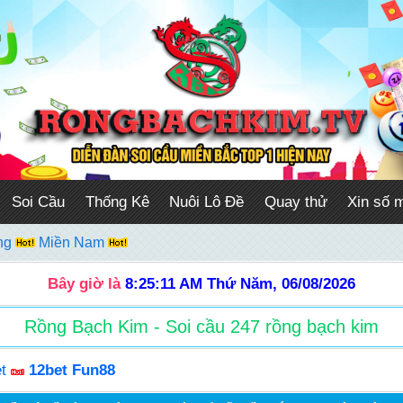
Soi Cầu
Thống Kê
Nuôi Lô Đề
Quay thử
Xin số 
ung
Miền Nam
Bây giờ là
8:25:12 AM
Thứ Năm, 06/08/2026
Rồng Bạch Kim - Soi cầu 247 rồng bạch kim
t
12bet
Fun88