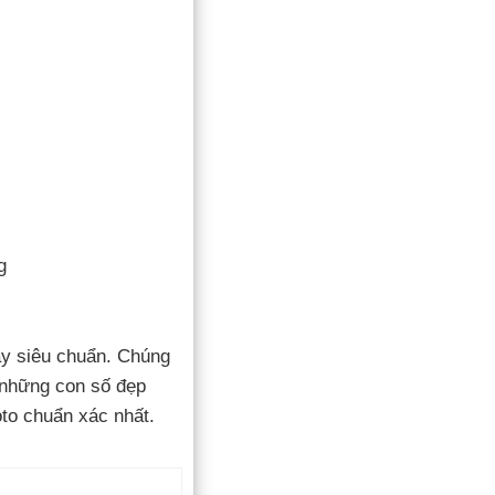
g
y siêu chuẩn. Chúng
 những con số đẹp
to chuẩn xác nhất.