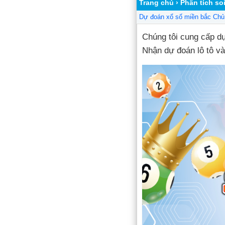
Trang chủ
›
Phân tích so
Dự đoán xổ số miền bắc Chủ
Chúng tôi cung cấp dự
Nhận dự đoán lô tô và