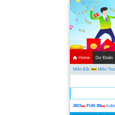
Home
Dự Đoán
Miền Bắc
Miền Tr
JBO
FUN 88
kube