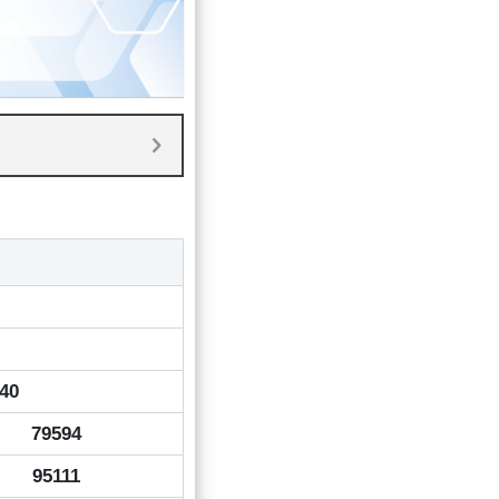
40
79594
95111