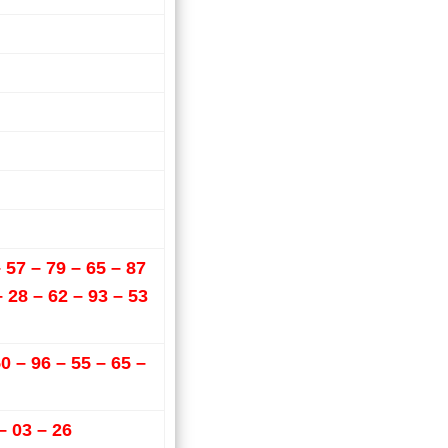
– 57 – 79 – 65 – 87
– 28 – 62 – 93 – 53
50 – 96 – 55 – 65 –
– 03 – 26