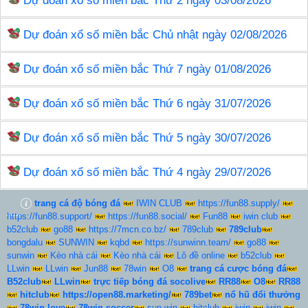
Dự đoán xổ số miền bắc Thứ 2 ngày 03/08/2026
Dự đoán xổ số miền bắc Chủ nhật ngày 02/08/2026
Dự đoán xổ số miền bắc Thứ 7 ngày 01/08/2026
Dự đoán xổ số miền bắc Thứ 6 ngày 31/07/2026
Dự đoán xổ số miền bắc Thứ 5 ngày 30/07/2026
Dự đoán xổ số miền bắc Thứ 4 ngày 29/07/2026
trang cá độ bóng đá
IWIN CLUB
https://fun88.supply/
https://fun88.support/
https://fun88.social/
Fun88
iwin club
b52club
go88
https://7mcn.co.bz/
789club
789club
bongdalu
SUNWIN
kqbd
https://sunwinn.team/
go88
sunwin
Kèo nhà cái
Kèo nhà cái
Lô đề online
b52club
LLwin
LLwin
Jun88
78win
O8
trang cá cược bóng đá
B52club
LLwin
trực tiếp bóng đá socolive
RR88
O8
RR88
hitclub
https://open88.marketing/
789bet
nổ hũ đổi thưởng
78win.love
78win.soccer
sun win
hitclub
iwin
iwin