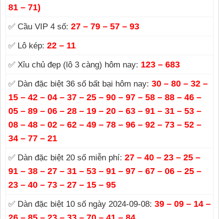
81 – 71)
27 – 79 – 57 – 93
✅ Cầu VIP 4 số:
22 – 11
✅ Lô kép:
123 – 683
✅ Xỉu chủ đẹp (lô 3 càng) hôm nay:
30 – 80 – 32 –
✅ Dàn đặc biệt 36 số bất bại hôm nay:
15 – 42 – 04 – 37 – 25 – 90 – 97 – 58 – 88 – 46 –
05 – 89 – 06 – 28 – 19 – 20 – 63 – 91 – 31 – 53 –
08 – 48 – 02 – 62 – 49 – 78 – 96 – 92 – 73 – 52 –
34 – 77 – 21
27 – 40 – 23 – 25 –
✅ Dàn đặc biệt 20 số miễn phí:
91 – 38 – 27 – 31 – 53 – 91 – 97 – 67 – 06 – 25 –
23 – 40 – 73 – 27 – 15 – 95
39 – 09 – 14 –
✅ Dàn đặc biệt 10 số ngày 2024-09-08:
26 – 85 – 23 – 33 – 70 – 41 – 84