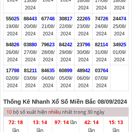
13/08/
16/08/
17/08/
18/08/
2024
2024
2024
2024
550
25
884
43
677
48
308
17
222
65
747
26
244
74
19/08/
20/08/
21/08/
22/08/
23/08/
24/08/
25/08/
2024
2024
2024
2024
2024
2024
2024
848
26
038
80
796
23
842
42
237
96
821
14
349
25
26/08/
27/08/
28/08/
29/08/
30/08/
31/08/
01/09/
2024
2024
2024
2024
2024
2024
2024
177
98
812
11
846
35
608
99
489
42
037
64
02/09/
03/09/
04/09/
05/09/
06/09/
07/09/
2024
2024
2024
2024
2024
2024
Thống Kê Nhanh Xổ Số Miền Bắc 08/09/2024
10
bộ số xuất hiện
nhiều
nhất trong 30 ngày
72
:
18
13
:
14
97
:
14
lần
42
:
14
15
:
13
lần
lần
lần
lần