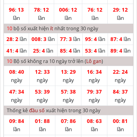
96
:
13
78
:
12
006
:
12
76
:
12
29
:
12
lần
lần
lần
lần
lần
10
bộ số xuất hiện
ít
nhất trong 30 ngày
28
:
2
lần
008
:
3
lần
77
:
3
lần
95
:
4
lần
87
:
4
lần
41
:
4
lần
25
:
4
lần
85
:
4
lần
53
:
4
lần
89
:
4
lần
10
Bộ số không ra 10 ngày trở lên (
Lô gan
)
08
:
40
12
:
33
13
:
29
16
:
34
22
:
24
ngày
ngày
ngày
ngày
ngày
47
:
34
53
:
39
57
:
38
79
:
37
84
:
37
ngày
ngày
ngày
ngày
ngày
Thống kê
đầu số
xuất hiện trong 30 ngày
09
:
84
01
:
88
07
:
86
08
:
63
00
:
81
lần
lần
lần
lần
lần