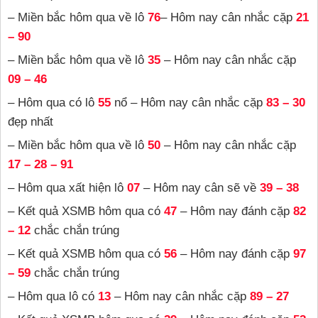
– Miền bắc hôm qua về lô
76
– Hôm nay cân nhắc cặp
21
– 90
– Miền bắc hôm qua về lô
35
– Hôm nay cân nhắc cặp
09 – 46
– Hôm qua có lô
55
nổ – Hôm nay cân nhắc cặp
83 – 30
đẹp nhất
– Miền bắc hôm qua về lô
50
– Hôm nay cân nhắc cặp
17 – 28 – 91
– Hôm qua xất hiện lô
07
– Hôm nay cân sẽ về
39 – 38
– Kết quả XSMB hôm qua có
47
– Hôm nay đánh cặp
82
– 12
chắc chắn trúng
– Kết quả XSMB hôm qua có
56
– Hôm nay đánh cặp
97
– 59
chắc chắn trúng
– Hôm qua lô có
13
– Hôm nay cân nhắc cặp
89 – 27