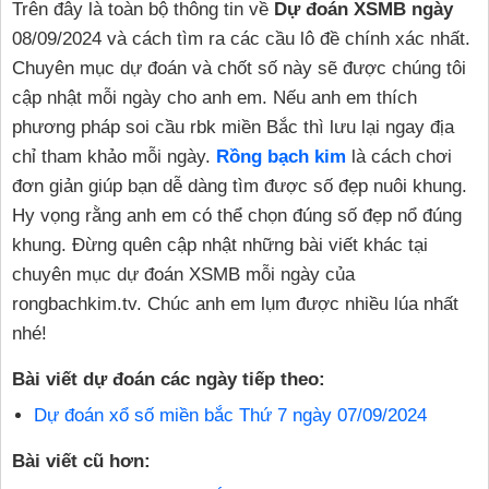
Trên đây là toàn bộ thông tin về
Dự đoán XSMB ngày
08/09/2024 và cách tìm ra các cầu lô đề chính xác nhất.
Chuyên mục dự đoán và chốt số này sẽ được chúng tôi
cập nhật mỗi ngày cho anh em. Nếu anh em thích
phương pháp soi cầu rbk miền Bắc thì lưu lại ngay địa
chỉ tham khảo mỗi ngày.
Rồng bạch kim
là cách chơi
đơn giản giúp bạn dễ dàng tìm được số đẹp nuôi khung.
Hy vọng rằng anh em có thể chọn đúng số đẹp nổ đúng
khung. Đừng quên cập nhật những bài viết khác tại
chuyên mục dự đoán XSMB mỗi ngày của
rongbachkim.tv. Chúc anh em lụm được nhiều lúa nhất
nhé!
Bài viết dự đoán các ngày tiếp theo:
Dự đoán xổ số miền bắc Thứ 7 ngày 07/09/2024
Bài viết cũ hơn: