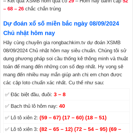
– Kết quả XSMB hôm qua có
29
– Hôm nay đánh cặp
52
– 68 – 26
chắc chắn trúng
Dự đoán xổ số miền bắc ngày 08/09/2024
Chủ nhật hôm nay
Hãy cùng chuyên gia rongbachkim.tv dự đoán XSMB
08/09/2024 Chủ nhật hôm nay siêu chuẩn. Chúng tôi sử
dụng phương pháp soi cầu thống kê thông minh và thuật
toán để mang đến những con số đẹp nhất. Hy vọng sẽ
mang đến nhiều may mắn giúp anh chị em chọn được
các cặp loto chuẩn xác nhất. Cụ thể như sau:
3 – 8
✅ Đặc biệt đầu, đuôi:
40
✅ Bạch thủ lô hôm nay:
(59 – 67) (17 – 60) (18 – 51)
✅ Lô tô xiên 2:
(82 – 65 – 12) (72 – 54 – 95) (69 –
✅ Lô tô xiên 3: