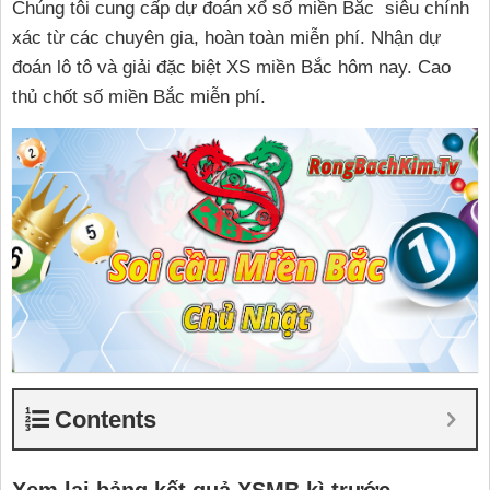
Chúng tôi cung cấp dự đoán xổ số miền Bắc siêu chính
xác từ các chuyên gia, hoàn toàn miễn phí. Nhận dự
đoán lô tô và giải đặc biệt XS miền Bắc hôm nay. Cao
thủ chốt số miền Bắc miễn phí.
Contents
Xem lại bảng kết quả XSMB kì trước