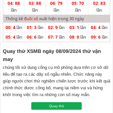
04
:
88
03
:
88
06
:
79
05
:
70
02
:
83
lần
lần
lần
lần
lần
Thống kê
đuôi số
xuất hiện trong 30 ngày
00
:
4
lần
01
:
3
lần
02
:
9
lần
03
:
1
lần
04
:
4
lần
05
:
4
lần
06
:
6
lần
07
:
7
lần
08
:
0
lần
09
:
6
lần
Quay thử XSMB ngày 08/09/2024 thử vận
may
chúng tôi sử dụng công cụ mô phỏng dựa trên cơ sở dữ
liệu để tạo ra các dãy số ngẫu nhiên. Chức năng này
giúp người chơi thử nghiệm chiến lược trước khi kết quả
chính thức được công bố, mang lại niềm vui và hứng
khởi trong việc tìm ra những con số may mắn.
Quay thử