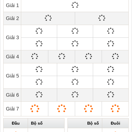
Giải 1
Giải 2
Giải 3
Giải 4
Giải 5
Giải 6
Giải 7
Đầu
Bộ số
Bộ số
Đuôi