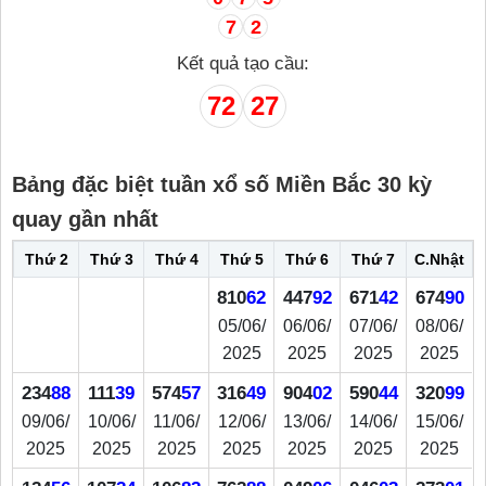
7
2
Kết quả tạo cầu:
72
27
Bảng đặc biệt tuần xổ số Miền Bắc 30 kỳ
quay gần nhất
Thứ 2
Thứ 3
Thứ 4
Thứ 5
Thứ 6
Thứ 7
C.Nhật
810
62
447
92
671
42
674
90
05/06/
06/06/
07/06/
08/06/
2025
2025
2025
2025
234
88
111
39
574
57
316
49
904
02
590
44
320
99
09/06/
10/06/
11/06/
12/06/
13/06/
14/06/
15/06/
2025
2025
2025
2025
2025
2025
2025