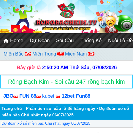
Home
Dự Đoán
Soi Cầu
Thống Kê
Nuôi Lô Đề
Miền Bắc
Miền Trung
Miền Nam
Bây giờ là
2:50:21 AM
Thứ Sáu, 07/08/2026
Rồng Bạch Kim - Soi cầu 247 rồng bạch kim
JBO
FUN 88
kubet
12bet
Fun88
Trang chủ
›
Phân tích soi cầu lô đề hàng ngày
›
Dự đoán xổ số
miền bắc Chủ nhật ngày 06/07/2025
Dự đoán xổ số miền bắc Chủ nhật ngày 06/07/2025