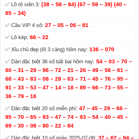
(38 – 58 – 84) (67 – 59 – 39) (40 –
✅ Lô tô xiên 3:
65 – 34)
27 – 05 – 06 – 81
✅ Cầu VIP 4 số:
66 – 22
✅ Lô kép:
136 – 070
✅ Xỉu chủ đẹp (lô 3 càng) hôm nay:
54 – 03 – 70 –
✅ Dàn đặc biệt 36 số bất bại hôm nay:
60 – 31 – 29 – 96 – 72 – 21 – 26 – 49 – 56 – 61 –
68 – 43 – 83 – 08 – 28 – 63 – 71 – 45 – 76 – 95 –
91 – 33 – 53 – 47 – 14 – 18 – 89 – 66 – 73 – 55 –
36 – 79 – 16
47 – 45 – 29 – 66 –
✅ Dàn đặc biệt 20 số miễn phí:
95 – 70 – 65 – 93 – 47 – 74 – 93 – 54 – 40 – 45 –
69 – 30 – 08 – 80 – 22 – 84
37 – 62 – 94 –
✅ Dàn đặc biệt 10 số ngày 2025-07-06: