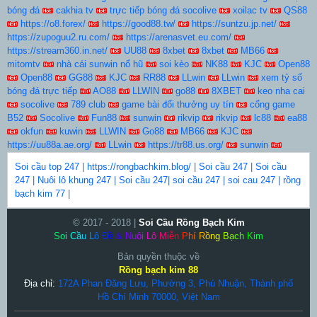
bóng đá
cakhia tv
trực tiếp bóng đá socolive
xoilac tv
QS88
https://o8.forex/
https://good88.tw/
https://suntzu.jp.net/
https://zupoguu2.ru.com/
https://arenasvet.eu.com/
https://stream360.in.net/
UU88
8xbet
8xbet
MB66
mitomtv
nhà cái sunwin nổ hũ
soi kèo
NK88
KJC
Open88
Open88
GG88
KJC
RR88
LLwin
LLwin
xem tỷ số
bóng đá trực tiếp
AO88
LLWIN
go88
8XBET
keo nha cai
socolive
789 club
game bài đổi thưởng uy tín
cổng game
B52
Socolive
Fun88
sunwin
rikvip
rikvip
lc88
ea88
okfun
kuwin
LLWIN
Go88
MB66
KJC
https://uu88a.ae.org/
LLwin
https://tr88.us.org/
sunwin
Soi cầu top 247
|
https://rongbachkim.blog/
|
Soi cầu 247
|
Soi cầu
247
|
Nuôi lô khung 247
|
Soi cầu 247
|
soi cầu 247
|
soi cau 247
|
rồng
bạch kim 77
|
© 2017 - 2018 |
Soi Cầu Rồng Bạch Kim
S
o
i
C
ầ
u
L
ô
Đ
ề
&
N
u
ô
i
L
ô
M
i
ễ
n
P
h
í
R
ồ
n
g
B
ạ
c
h
K
i
m
Bản quyền thuộc về
Rồng bạch kim 88
Địa chỉ:
172A Phan Đăng Lưu, Phường 3, Phú Nhuận, Thành phố
Hồ Chí Minh 70000, Việt Nam