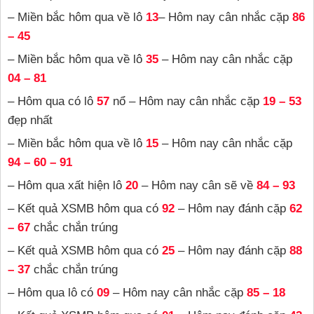
– Miền bắc hôm qua về lô
13
– Hôm nay cân nhắc cặp
86
– 45
– Miền bắc hôm qua về lô
35
– Hôm nay cân nhắc cặp
04 – 81
– Hôm qua có lô
57
nổ – Hôm nay cân nhắc cặp
19 – 53
đẹp nhất
– Miền bắc hôm qua về lô
15
– Hôm nay cân nhắc cặp
94 – 60 – 91
– Hôm qua xất hiện lô
20
– Hôm nay cân sẽ về
84 – 93
– Kết quả XSMB hôm qua có
92
– Hôm nay đánh cặp
62
– 67
chắc chắn trúng
– Kết quả XSMB hôm qua có
25
– Hôm nay đánh cặp
88
– 37
chắc chắn trúng
– Hôm qua lô có
09
– Hôm nay cân nhắc cặp
85 – 18