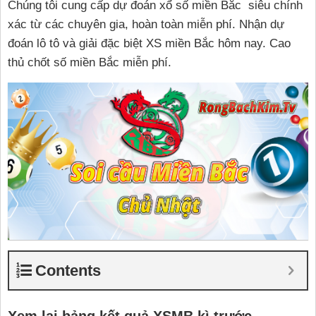
Chúng tôi cung cấp dự đoán xổ số miền Bắc siêu chính
xác từ các chuyên gia, hoàn toàn miễn phí. Nhận dự
đoán lô tô và giải đặc biệt XS miền Bắc hôm nay. Cao
thủ chốt số miền Bắc miễn phí.
Contents
Xem lại bảng kết quả XSMB kì trước