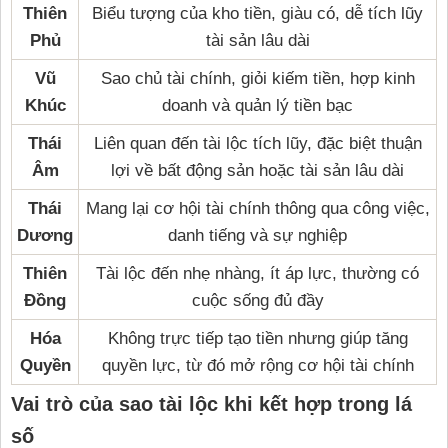
Thiên
Biểu tượng của kho tiền, giàu có, dễ tích lũy
Phủ
tài sản lâu dài
Vũ
Sao chủ tài chính, giỏi kiếm tiền, hợp kinh
Khúc
doanh và quản lý tiền bạc
Thái
Liên quan đến tài lộc tích lũy, đặc biệt thuận
Âm
lợi về bất động sản hoặc tài sản lâu dài
Thái
Mang lại cơ hội tài chính thông qua công việc,
Dương
danh tiếng và sự nghiệp
Thiên
Tài lộc đến nhẹ nhàng, ít áp lực, thường có
Đồng
cuộc sống đủ đầy
Hóa
Không trực tiếp tạo tiền nhưng giúp tăng
Quyền
quyền lực, từ đó mở rộng cơ hội tài chính
Vai trò của sao tài lộc khi kết hợp trong lá
số