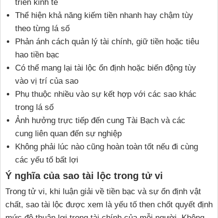
triển kinh tế
Thể hiện khả năng kiếm tiền nhanh hay chậm tùy
theo từng lá số
Phản ánh cách quản lý tài chính, giữ tiền hoặc tiêu
hao tiền bạc
Có thể mang lại tài lộc ổn định hoặc biến động tùy
vào vị trí của sao
Phụ thuộc nhiều vào sự kết hợp với các sao khác
trong lá số
Ảnh hưởng trực tiếp đến cung Tài Bạch và các
cung liên quan đến sự nghiệp
Không phải lúc nào cũng hoàn toàn tốt nếu đi cùng
các yếu tố bất lợi
Ý nghĩa của sao tài lộc trong tử vi
Trong tử vi, khi luận giải về tiền bạc và sự ổn định vật
chất, sao tài lộc được xem là yếu tố then chốt quyết định
mức độ thuận lợi trong tài chính của mỗi người. Không