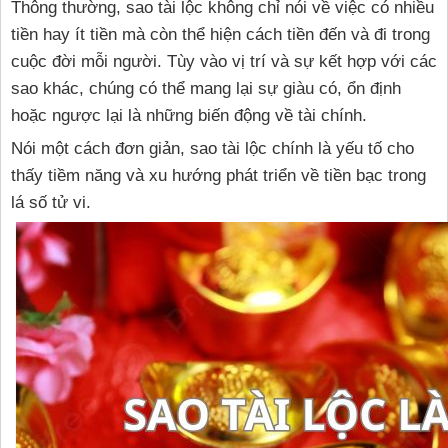
Thông thường, sao tài lộc không chỉ nói về việc có nhiều
tiền hay ít tiền mà còn thể hiện cách tiền đến và đi trong
cuộc đời mỗi người. Tùy vào vị trí và sự kết hợp với các
sao khác, chúng có thể mang lại sự giàu có, ổn định
hoặc ngược lại là những biến động về tài chính.
Nói một cách đơn giản, sao tài lộc chính là yếu tố cho
thấy tiềm năng và xu hướng phát triển về tiền bạc trong
lá số tử vi.