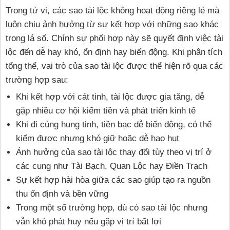
Trong tử vi, các sao tài lộc không hoạt động riêng lẻ mà
luôn chịu ảnh hưởng từ sự kết hợp với những sao khác
trong lá số. Chính sự phối hợp này sẽ quyết định việc tài
lộc đến dễ hay khó, ổn định hay biến động. Khi phân tích
tổng thể, vai trò của sao tài lộc được thể hiện rõ qua các
trường hợp sau:
Khi kết hợp với cát tinh, tài lộc được gia tăng, dễ
gặp nhiều cơ hội kiếm tiền và phát triển kinh tế
Khi đi cùng hung tinh, tiền bạc dễ biến động, có thể
kiếm được nhưng khó giữ hoặc dễ hao hụt
Ảnh hưởng của sao tài lộc thay đổi tùy theo vị trí ở
các cung như Tài Bạch, Quan Lộc hay Điền Trạch
Sự kết hợp hài hòa giữa các sao giúp tạo ra nguồn
thu ổn định và bền vững
Trong một số trường hợp, dù có sao tài lộc nhưng
vẫn khó phát huy nếu gặp vị trí bất lợi