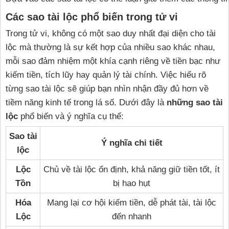
Các sao tài lộc phổ biến trong tử vi
Trong tử vi, không có một sao duy nhất đại diện cho tài
lộc mà thường là sự kết hợp của nhiều sao khác nhau,
mỗi sao đảm nhiệm một khía cạnh riêng về tiền bạc như
kiếm tiền, tích lũy hay quản lý tài chính. Việc hiểu rõ
từng sao tài lộc sẽ giúp bạn nhìn nhận đầy đủ hơn về
tiềm năng kinh tế trong lá số. Dưới đây là
những sao tài
lộc
phổ biến và ý nghĩa cụ thể:
Sao tài
Ý nghĩa chi tiết
lộc
Lộc
Chủ về tài lộc ổn định, khả năng giữ tiền tốt, ít
Tồn
bị hao hụt
Hóa
Mang lại cơ hội kiếm tiền, dễ phát tài, tài lộc
Lộc
đến nhanh