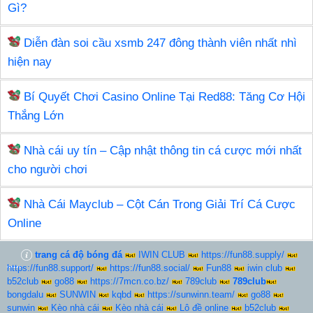
Gì?
Diễn đàn soi cầu xsmb 247 đông thành viên nhất nhì
hiện nay
Bí Quyết Chơi Casino Online Tại Red88: Tăng Cơ Hội
Thắng Lớn
Nhà cái uy tín – Cập nhật thông tin cá cược mới nhất
cho người chơi
Nhà Cái Mayclub – Cột Cán Trong Giải Trí Cá Cược
Online
trang cá độ bóng đá
IWIN CLUB
https://fun88.supply/
https://fun88.support/
https://fun88.social/
Fun88
iwin club
b52club
go88
https://7mcn.co.bz/
789club
789club
bongdalu
SUNWIN
kqbd
https://sunwinn.team/
go88
sunwin
Kèo nhà cái
Kèo nhà cái
Lô đề online
b52club