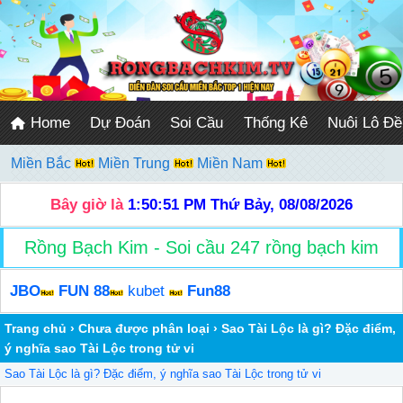
Home
Dự Đoán
Soi Cầu
Thống Kê
Nuôi Lô Đề
Miền Bắc
Miền Trung
Miền Nam
Bây giờ là
1:50:52 PM
Thứ Bảy, 08/08/2026
Rồng Bạch Kim - Soi cầu 247 rồng bạch kim
JBO
FUN 88
kubet
Fun88
Trang chủ
›
Chưa được phân loại
›
Sao Tài Lộc là gì? Đặc điểm,
ý nghĩa sao Tài Lộc trong tử vi
Sao Tài Lộc là gì? Đặc điểm, ý nghĩa sao Tài Lộc trong tử vi