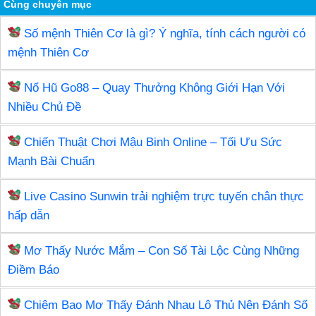
c
tt
er
m
k
g
e
ar
Cùng chuyên mục
e
er
e
bl
e
g
gr
e
Số mệnh Thiên Cơ là gì? Ý nghĩa, tính cách người có
b
st
r
dI
er
a
mệnh Thiên Cơ
o
n
m
Nổ Hũ Go88 – Quay Thưởng Không Giới Hạn Với
o
Nhiều Chủ Đề
k
Chiến Thuật Chơi Mậu Binh Online – Tối Ưu Sức
Mạnh Bài Chuẩn
Live Casino Sunwin trải nghiệm trực tuyến chân thực
hấp dẫn
Mơ Thấy Nước Mắm – Con Số Tài Lộc Cùng Những
Điềm Báo
Chiêm Bao Mơ Thấy Đánh Nhau Lô Thủ Nên Đánh Số