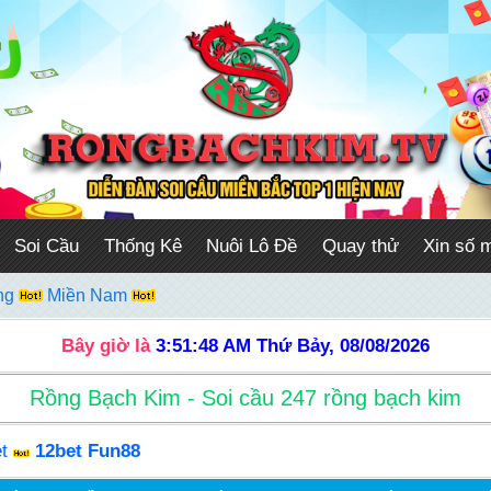
Soi Cầu
Thống Kê
Nuôi Lô Đề
Quay thử
Xin số 
ung
Miền Nam
Bây giờ là
3:51:49 AM
Thứ Bảy, 08/08/2026
Rồng Bạch Kim - Soi cầu 247 rồng bạch kim
t
12bet
Fun88