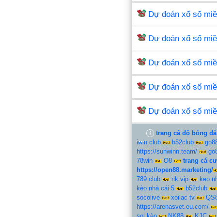
Dự đoán xổ số miề
Dự đoán xổ số miề
Dự đoán xổ số miề
Dự đoán xổ số miề
Dự đoán xổ số miề
trang cá độ bóng đá
iwin club
b52club
go8
https://sunwinn.team/
go
78win
O8
trang cá c
https://open88.marketing/
789 club
rik vip
keo n
kèo nhà cái 5
b52club
socolive
xoilac tv
QS
https://arenasvet.eu.com/
soi kèo
NK88
KJC