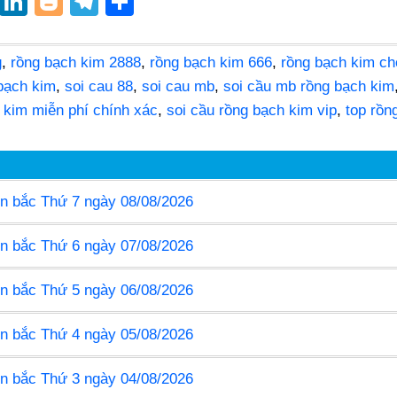
T
Li
Bl
T
S
u
n
o
el
h
m
k
g
e
ar
g
,
rồng bạch kim 2888
,
rồng bạch kim 666
,
rồng bạch kim ch
bl
e
g
gr
e
bạch kim
,
soi cau 88
,
soi cau mb
,
soi cầu mb rồng bạch kim
r
dI
er
a
 kim miễn phí chính xác
,
soi cầu rồng bạch kim vip
,
top rồn
n
m
n bắc Thứ 7 ngày 08/08/2026
n bắc Thứ 6 ngày 07/08/2026
n bắc Thứ 5 ngày 06/08/2026
n bắc Thứ 4 ngày 05/08/2026
n bắc Thứ 3 ngày 04/08/2026