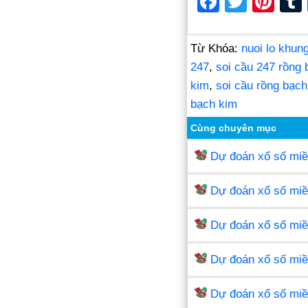
F
T
Pi
a
wi
nt
c
tt
er
Từ Khóa:
nuoi lo khun
e
er
e
247
,
soi cầu 247 rồng 
b
st
kim
,
soi cầu rồng bạch
bạch kim
o
o
Cùng chuyên mục
k
Dự đoán xổ số miề
Dự đoán xổ số miề
Dự đoán xổ số miề
Dự đoán xổ số miề
Dự đoán xổ số miề