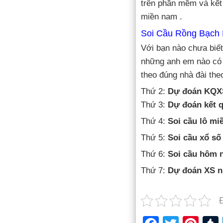
trên phần mềm và kết 
miền nam .
Soi Cầu Rồng Bạch 
Với bạn nào chưa biết
những anh em nào có 
theo đúng nhà đài th
Thứ 2:
Dự đoán KQXS
Thứ 3:
Dự đoán kết q
Thứ 4:
Soi cầu lô mi
Thứ 5:
Soi cầu xổ số
Thứ 6:
Soi cầu hôm n
Thứ 7:
Dự đoán XS n