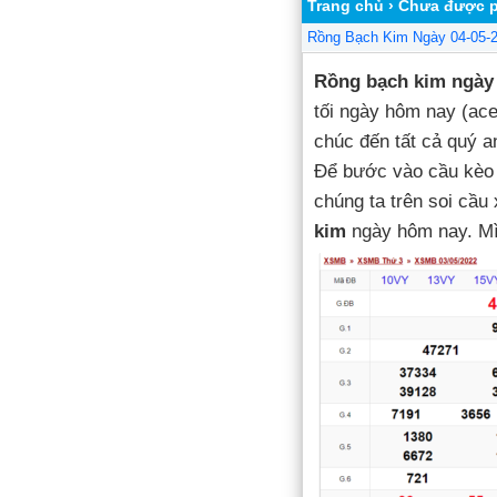
Trang chủ
›
Chưa được p
Rồng Bạch Kim Ngày 04-05-
Rồng bạch kim ngày 
tối ngày hôm nay (ace
chúc đến tất cả quý a
Để bước vào cầu kèo c
chúng ta trên soi cầu
kim
ngày hôm nay. Mì