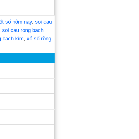
ốt số hôm nay
,
soi cau
,
soi cau rong bach
g bạch kim
,
xổ số rồng