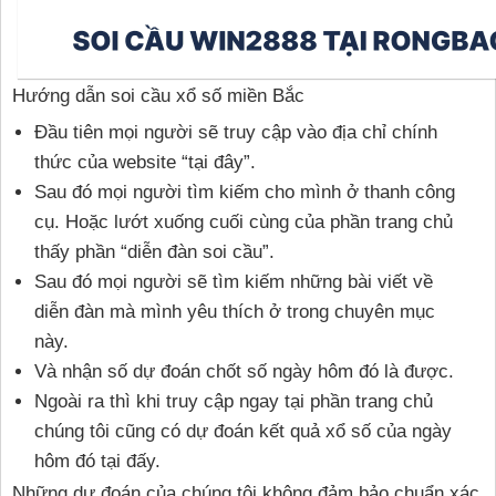
Hướng dẫn soi cầu xổ số miền Bắc
Đầu tiên mọi người sẽ truy cập vào địa chỉ chính
thức của website “tại đây”.
Sau đó mọi người tìm kiếm cho mình ở thanh công
cụ. Hoặc lướt xuống cuối cùng của phần trang chủ
thấy phần “diễn đàn soi cầu”.
Sau đó mọi người sẽ tìm kiếm những bài viết về
diễn đàn mà mình yêu thích ở trong chuyên mục
này.
Và nhận số dự đoán chốt số ngày hôm đó là được.
Ngoài ra thì khi truy cập ngay tại phần trang chủ
chúng tôi cũng có dự đoán kết quả xổ số của ngày
hôm đó tại đấy.
Những dự đoán của chúng tôi không đảm bảo chuẩn xác