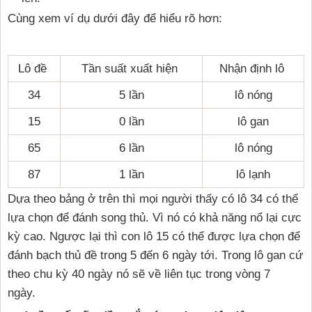
Cùng xem ví dụ dưới đây để hiểu rõ hơn:
Lô đề
Tần suất xuất hiện
Nhận định lô
34
5 lần
lô nóng
15
0 lần
lô gan
65
6 lần
lô nóng
87
1 lần
lô lạnh
Dựa theo bảng ở trên thì mọi người thấy có lô 34 có thể
lựa chọn để đánh song thủ. Vì nó có khả năng nổ lại cực
kỳ cao. Ngược lại thì con lô 15 có thể được lựa chọn để
đánh bạch thủ đề trong 5 đến 6 ngày tới. Trong lô gan cứ
theo chu kỳ 40 ngày nó sẽ về liên tục trong vòng 7
ngày.