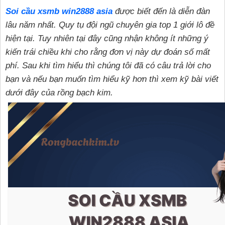
Soi cầu xsmb win2888 asia
được biết đến là diễn đàn
lâu năm nhất. Quy tụ đội ngũ chuyên gia top 1 giới lô đề
hiện tại. Tuy nhiên tại đây cũng nhận không ít những ý
kiến trái chiều khi cho rằng đơn vị này dự đoán số mất
phí. Sau khi tìm hiểu thì chúng tôi đã có câu trả lời cho
bạn và nếu bạn muốn tìm hiểu kỹ hơn thì xem kỹ bài viết
dưới đây của rồng bạch kim.