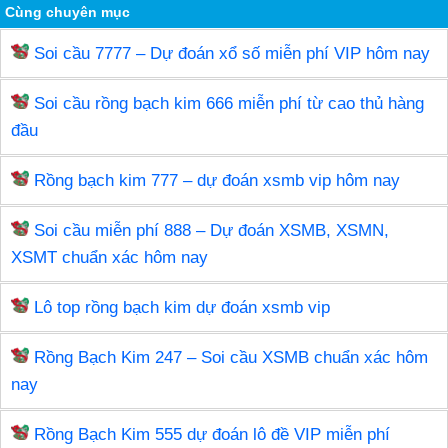
c
tt
er
m
k
g
e
ar
Cùng chuyên mục
e
er
e
bl
e
g
gr
e
Soi cầu 7777 – Dự đoán xổ số miễn phí VIP hôm nay
b
st
r
dI
er
a
o
n
m
Soi cầu rồng bạch kim 666 miễn phí từ cao thủ hàng
đầu
o
k
Rồng bạch kim 777 – dự đoán xsmb vip hôm nay
Soi cầu miễn phí 888 – Dự đoán XSMB, XSMN,
XSMT chuẩn xác hôm nay
Lô top rồng bạch kim dự đoán xsmb vip
Rồng Bạch Kim 247 – Soi cầu XSMB chuẩn xác hôm
nay
Rồng Bạch Kim 555 dự đoán lô đề VIP miễn phí