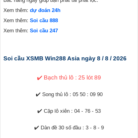
Bắc hàng ngày giúp bạn phát tài phát lộc:
Xem thêm:
dự đoán 24h
Xem thêm:
Soi cầu 888
Xem thêm:
Soi cầu 247
Soi cầu XSMB Win288 Asia ngày 8 / 8 / 2026
✔️ Bạch thủ lô : 25 lót 89
✔️ Song thủ lô : 05 50 : 09 90
✔️ Cặp lô xiên : 04 - 76 - 53
✔️ Dàn đề 30 số đầu : 3 - 8 - 9