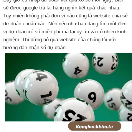
sẽ được google trả lại hàng nghìn kết quả khác nhau.
Tuy nhiên không phải đơn vị nào cũng là website chia sẻ
dự đoán chuẩn xác. Nên nếu như bạn đang tìm một đơn
vị dự đoán xổ số miễn phí mà lại uy tín và có nhiều kinh
nghiệm. Thì đừng bỏ qua website của chúng tôi với
hướng dẫn nhận số dự đoán: