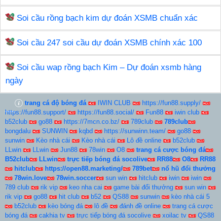
Soi cầu rồng bạch kim dự đoán XSMB chuẩn xác
Soi cầu 247 soi cầu dự đoán XSMB chính xác 100
Soi cầu wap rồng bạch Kim – Dự đoán xsmb hàng
ngày
trang cá độ bóng đá
IWIN CLUB
https://fun88.supply/
https://fun88.support/
https://fun88.social/
Fun88
iwin club
b52club
go88
https://7mcn.co.bz/
789club
789club
bongdalu
SUNWIN
kqbd
https://sunwinn.team/
go88
sunwin
Kèo nhà cái
Kèo nhà cái
Lô đề online
b52club
LLwin
LLwin
Jun88
78win
O8
trang cá cược bóng đá
B52club
LLwin
trực tiếp bóng đá socolive
RR88
O8
RR88
hitclub
https://open88.marketing/
789bet
nổ hũ đổi thưởng
78win.love
78win.soccer
sun win
hitclub
iwin
iwin
789 club
rik vip
keo nha cai
game bài đổi thưởng
sun win
rik vip
go88
hit club
b52
QS88
sunwin
kèo nhà cái 5
b52club
kèo bóng đá
lô đề
đánh đề online
trang cá cược
bóng đá
cakhia tv
trực tiếp bóng đá socolive
xoilac tv
QS88