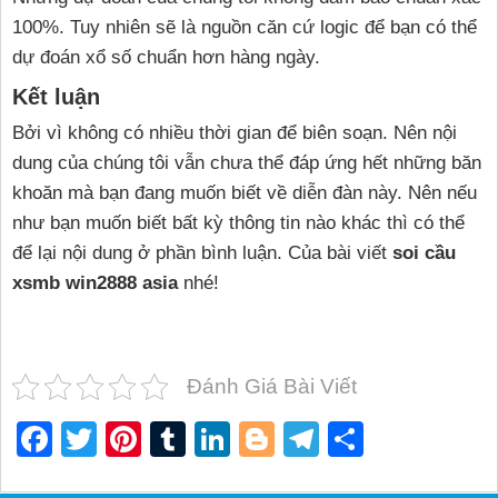
100%. Tuy nhiên sẽ là nguồn căn cứ logic để bạn có thể
dự đoán xổ số chuẩn hơn hàng ngày.
Kết luận
Bởi vì không có nhiều thời gian để biên soạn. Nên nội
dung của chúng tôi vẫn chưa thể đáp ứng hết những băn
khoăn mà bạn đang muốn biết về diễn đàn này. Nên nếu
như bạn muốn biết bất kỳ thông tin nào khác thì có thể
để lại nội dung ở phần bình luận. Của bài viết
soi cầu
xsmb win2888 asia
nhé!
Đánh Giá Bài Viết
F
T
Pi
T
Li
Bl
T
S
a
wi
nt
u
n
o
el
h