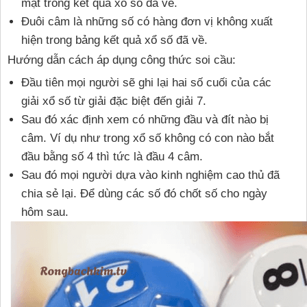
mặt trong kết quả xổ số đã về.
Đuôi câm là những số có hàng đơn vị không xuất
hiện trong bảng kết quả xổ số đã về.
Hướng dẫn cách áp dụng công thức soi cầu:
Đầu tiên mọi người sẽ ghi lại hai số cuối của các
giải xổ số từ giải đặc biệt đến giải 7.
Sau đó xác định xem có những đầu và đít nào bị
câm. Ví dụ như trong xổ số không có con nào bắt
đầu bằng số 4 thì tức là đầu 4 câm.
Sau đó mọi người dựa vào kinh nghiệm cao thủ đã
chia sẻ lại. Để dùng các số đó chốt số cho ngày
hôm sau.