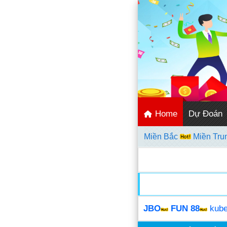
Home
Dự Đoán
Miền Bắc
Miền Tr
JBO
FUN 88
kube