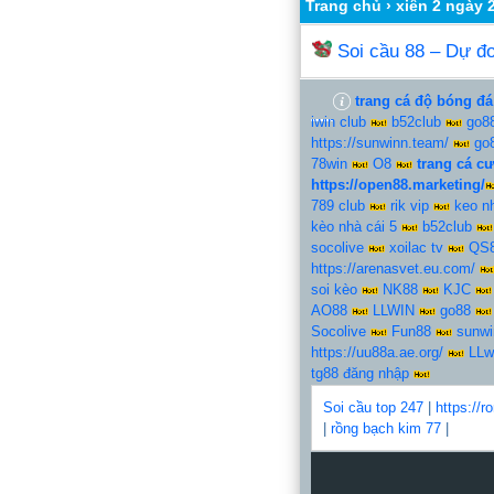
Trang chủ
›
xiên 2 ngày 
Soi cầu 88 – Dự đ
trang cá độ bóng đá
iwin club
b52club
go8
https://sunwinn.team/
go
78win
O8
trang cá c
https://open88.marketing/
789 club
rik vip
keo n
kèo nhà cái 5
b52club
socolive
xoilac tv
QS
https://arenasvet.eu.com/
soi kèo
NK88
KJC
AO88
LLWIN
go88
Socolive
Fun88
sunwi
https://uu88a.ae.org/
LLw
tg88 đăng nhập
Soi cầu top 247
|
https://r
|
rồng bạch kim 77
|