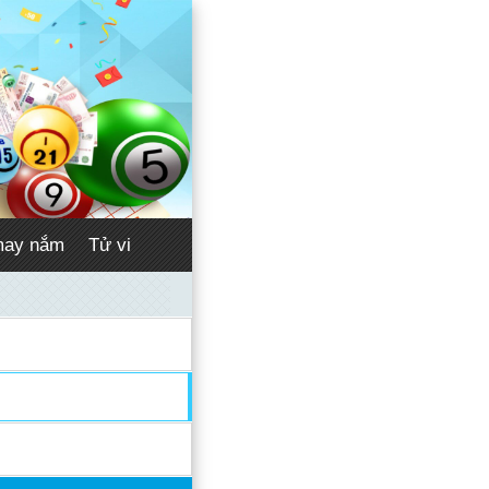
may nắm
Tử vi