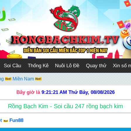
Soi Cầu
Thống Kê
Nuôi Lô Đề
Quay thử
Xin số 
ung
Miền Nam
Bây giờ là
9:21:21 AM
Thứ Bảy, 08/08/2026
Rồng Bạch Kim - Soi cầu 247 rồng bạch kim
t
Fun88