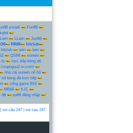
fun88.social/
Fun88
kqbd
Lwin
LLwin
Jun88
O8
RR88
hitclub
hitclub
iwin
iwin
52
QS88
sunwin
 tv
trực tiếp bóng đá
s://zupoguu2.ru.com/
nhà cái sunwin nổ hũ
 số bóng đá trực tiếp
ín
cổng game B52
MB66
KJC
k 88
ea88 đăng nhập
7
|
soi cầu 247
|
soi cau 247