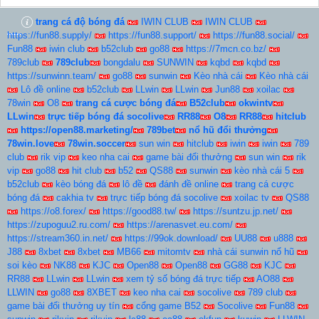
trang cá độ bóng đá
IWIN CLUB
IWIN CLUB
https://fun88.supply/
https://fun88.support/
https://fun88.social/
Fun88
iwin club
b52club
go88
https://7mcn.co.bz/
789club
789club
bongdalu
SUNWIN
kqbd
kqbd
https://sunwinn.team/
go88
sunwin
Kèo nhà cái
Kèo nhà cái
Lô đề online
b52club
LLwin
LLwin
Jun88
xoilac
78win
O8
trang cá cược bóng đá
B52club
okwintv
LLwin
trực tiếp bóng đá socolive
RR88
O8
RR88
hitclub
https://open88.marketing/
789bet
nổ hũ đổi thưởng
78win.love
78win.soccer
sun win
hitclub
iwin
iwin
789
club
rik vip
keo nha cai
game bài đổi thưởng
sun win
rik
vip
go88
hit club
b52
QS88
sunwin
kèo nhà cái 5
b52club
kèo bóng đá
lô đề
đánh đề online
trang cá cược
bóng đá
cakhia tv
trực tiếp bóng đá socolive
xoilac tv
QS88
https://o8.forex/
https://good88.tw/
https://suntzu.jp.net/
https://zupoguu2.ru.com/
https://arenasvet.eu.com/
https://stream360.in.net/
https://99ok.download/
UU88
u888
J88
8xbet
8xbet
MB66
mitomtv
nhà cái sunwin nổ hũ
soi kèo
NK88
KJC
Open88
Open88
GG88
KJC
RR88
LLwin
LLwin
xem tỷ số bóng đá trực tiếp
AO88
LLWIN
go88
8XBET
keo nha cai
socolive
789 club
game bài đổi thưởng uy tín
cổng game B52
Socolive
Fun88