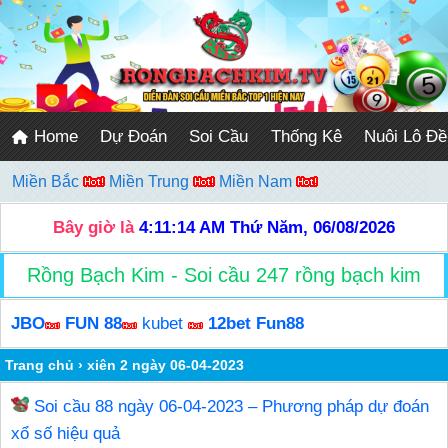
Home
Dự Đoán
Soi Cầu
Thống Kê
Nuôi Lô Đề
Miền Bắc
Miền Trung
Miền Nam
Bây giờ là
4:11:14 AM
Thứ Năm, 06/08/2026
Rồng Bạch Kim - Soi cầu 247 rồng bạch kim
JBO
FUN 88
kubet
12bet
Fun88
Trang chủ
›
xiên 2 ngày 06-04-2023
Soi cầu 88 ngày 06-04-2023 – Phương pháp dự đoán
xổ số hiệu quả