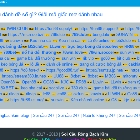
au:
 đánh đề số gì? Giải mã giấc mơ đánh nhau
IWIN CLUB
https://fun88.supply/
https://fun88.support/
https://
8
https://7mcn.co.bz/
789club
789club
bongdalu
SUNWIN
88
sunwin
Kèo nhà cái
Kèo nhà cái
Lô đề online
b52club
L
ược bóng đá
B52club
LLwin
trực tiếp bóng đá socolive
RR88
789bet
nổ hũ đổi thưởng
78win.love
78win.soccer
sun win
ha cai
game bài đổi thưởng
sun win
rik vip
go88
hit club
b
kèo bóng đá
lô đề
đánh đề online
trang cá cược bóng đá
cakhia
88
https://o8.forex/
https://good88.tw/
https://suntzu.jp.net/
http
https://stream360.in.net/
UU88
8xbet
8xbet
MB66
mitomtv
Open88
Open88
GG88
KJC
RR88
LLwin
LLwin
xem tỷ
8XBET
keo nha cai
socolive
789 club
game bài đổi thưởng uy t
n
rikvip
rikvip
lc88
ea88
okfun
kuwin
LLWIN
Go88
in
https://tr88.us.org/
sunwin
Kèo nhà cái online
O8
kjc
n
ongbachkim.blog/
|
Soi cầu 247
|
Soi cầu 247
|
Nuôi lô khung 247
|
Soi cầu 24
© 2017 - 2018 |
Soi Cầu Rồng Bạch Kim