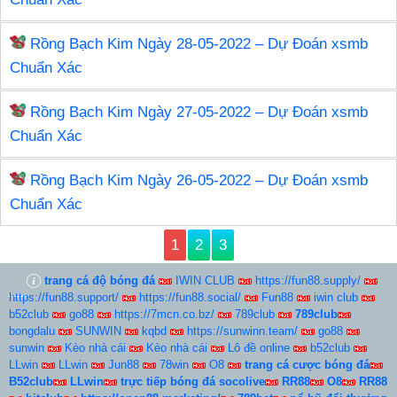
Rồng Bạch Kim Ngày 28-05-2022 – Dự Đoán xsmb
Chuẩn Xác
Rồng Bạch Kim Ngày 27-05-2022 – Dự Đoán xsmb
Chuẩn Xác
Rồng Bạch Kim Ngày 26-05-2022 – Dự Đoán xsmb
Chuẩn Xác
1
2
3
trang cá độ bóng đá
IWIN CLUB
https://fun88.supply/
https://fun88.support/
https://fun88.social/
Fun88
iwin club
b52club
go88
https://7mcn.co.bz/
789club
789club
bongdalu
SUNWIN
kqbd
https://sunwinn.team/
go88
sunwin
Kèo nhà cái
Kèo nhà cái
Lô đề online
b52club
LLwin
LLwin
Jun88
78win
O8
trang cá cược bóng đá
B52club
LLwin
trực tiếp bóng đá socolive
RR88
O8
RR88