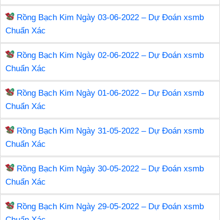
Rồng Bạch Kim Ngày 03-06-2022 – Dự Đoán xsmb
Chuẩn Xác
Rồng Bạch Kim Ngày 02-06-2022 – Dự Đoán xsmb
Chuẩn Xác
Rồng Bạch Kim Ngày 01-06-2022 – Dự Đoán xsmb
Chuẩn Xác
Rồng Bạch Kim Ngày 31-05-2022 – Dự Đoán xsmb
Chuẩn Xác
Rồng Bạch Kim Ngày 30-05-2022 – Dự Đoán xsmb
Chuẩn Xác
Rồng Bạch Kim Ngày 29-05-2022 – Dự Đoán xsmb
Chuẩn Xác