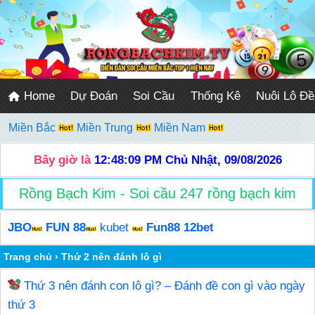
Home
Dự Đoán
Soi Cầu
Thống Kê
Nuôi Lô Đề
Miền Bắc
Miền Trung
Miền Nam
Bây giờ là
12:48:09 PM
Chủ Nhật, 09/08/2026
Rồng Bạch Kim - Soi cầu 247 rồng bạch kim
JBO
FUN 88
kubet
Fun88
12bet
Trang chủ
›
Thứ 2 nên đánh lô gì
Thứ 3 nên đánh con lô gì? – Đánh đề con gì vào ngày
thứ 3