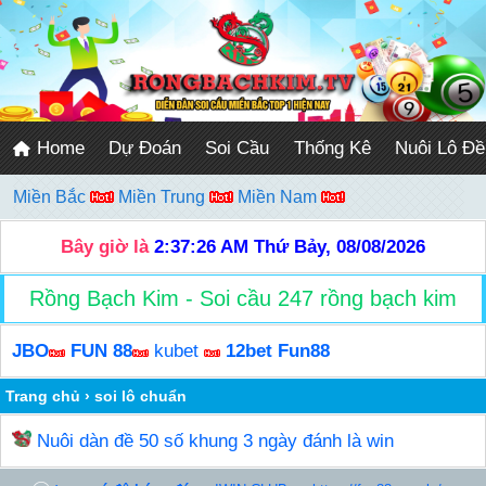
Home
Dự Đoán
Soi Cầu
Thống Kê
Nuôi Lô Đề
Miền Bắc
Miền Trung
Miền Nam
Bây giờ là
2:37:26 AM
Thứ Bảy, 08/08/2026
Rồng Bạch Kim - Soi cầu 247 rồng bạch kim
JBO
FUN 88
kubet
12bet
Fun88
Trang chủ
›
soi lô chuẩn
Nuôi dàn đề 50 số khung 3 ngày đánh là win