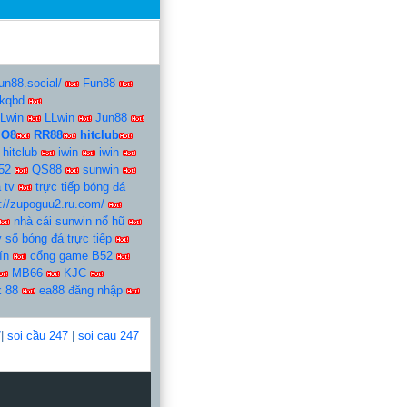
fun88.social/
Fun88
kqbd
Lwin
LLwin
Jun88
O8
RR88
hitclub
hitclub
iwin
iwin
52
QS88
sunwin
 tv
trực tiếp bóng đá
s://zupoguu2.ru.com/
nhà cái sunwin nổ hũ
 số bóng đá trực tiếp
ín
cổng game B52
MB66
KJC
k 88
ea88 đăng nhập
7
|
soi cầu 247
|
soi cau 247