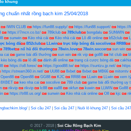
 lo khung
ung chuẩn nhất rồng bạch kim 25/04/2018
IWIN CLUB
https://fun88.supply/
https://fun88.support/
https://
8
https://7mcn.co.bz/
789club
789club
bongdalu
SUNWIN
88
sunwin
Kèo nhà cái
Kèo nhà cái
Lô đề online
b52club
L
ược bóng đá
B52club
LLwin
trực tiếp bóng đá socolive
RR88
789bet
nổ hũ đổi thưởng
78win.love
78win.soccer
sun win
ha cai
game bài đổi thưởng
sun win
rik vip
go88
hit club
b
kèo bóng đá
lô đề
đánh đề online
trang cá cược bóng đá
cakhia
88
https://o8.forex/
https://good88.tw/
https://suntzu.jp.net/
http
https://stream360.in.net/
UU88
8xbet
8xbet
MB66
mitomtv
Open88
Open88
GG88
KJC
RR88
LLwin
LLwin
xem tỷ
8XBET
keo nha cai
socolive
789 club
game bài đổi thưởng uy t
n
rikvip
rikvip
lc88
ea88
okfun
kuwin
LLWIN
Go88
in
https://tr88.us.org/
sunwin
Kèo nhà cái online
O8
kjc
n
ongbachkim.blog/
|
Soi cầu 247
|
Soi cầu 247
|
Nuôi lô khung 247
|
Soi cầu 24
© 2017 - 2018 |
Soi Cầu Rồng Bạch Kim