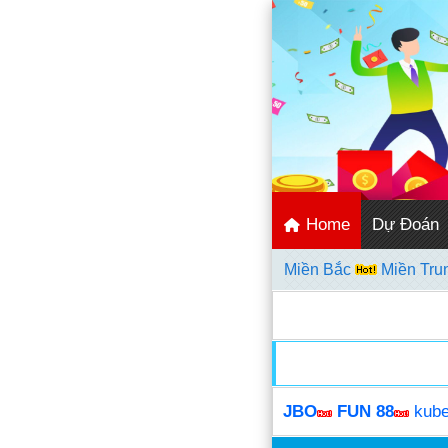
Home
Dự Đoán
Miền Bắc
Miền Tr
JBO
FUN 88
kube