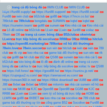
trang cá độ bóng đá
IWIN CLUB
IWIN CLUB
https://fun88.supply/
https://fun88.support/
https://fun88.social/
Fun88
iwin club
b52club
go88
https://7mcn.co.bz/
789club
789club
bongdalu
SUNWIN
kqbd
kqbd
https://sunwinn.team/
go88
sunwin
Kèo nhà cái
Kèo nhà cái
Lô đề online
b52club
LLwin
LLwin
Jun88
xoilac
78win
O8
trang cá cược bóng đá
B52club
okwintv
LLwin
trực tiếp bóng đá socolive
RR88
O8
RR88
hitclub
https://open88.marketing/
789bet
nổ hũ đổi thưởng
78win.love
78win.soccer
sun win
hitclub
iwin
iwin
789
club
rik vip
keo nha cai
game bài đổi thưởng
sun win
rik
vip
go88
hit club
b52
QS88
sunwin
kèo nhà cái 5
b52club
kèo bóng đá
lô đề
đánh đề online
trang cá cược
bóng đá
cakhia tv
trực tiếp bóng đá socolive
xoilac tv
QS88
https://o8.forex/
https://good88.tw/
https://suntzu.jp.net/
https://zupoguu2.ru.com/
https://arenasvet.eu.com/
https://stream360.in.net/
https://99ok.download/
UU88
u888
J88
8xbet
8xbet
MB66
mitomtv
nhà cái sunwin nổ hũ
soi kèo
NK88
KJC
Open88
Open88
GG88
KJC
RR88
LLwin
LLwin
xem tỷ số bóng đá trực tiếp
AO88
LLWIN
go88
8XBET
keo nha cai
socolive
789 club
game bài đổi thưởng uy tín
cổng game B52
Socolive
Fun88