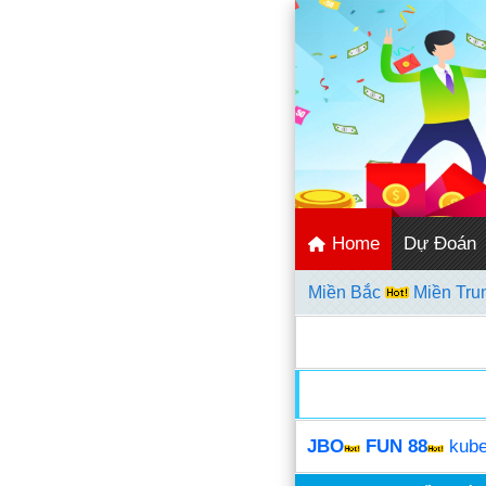
Home
Dự Đoán
Miền Bắc
Miền Tr
JBO
FUN 88
kube