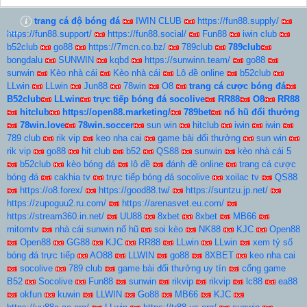
trang cá độ bóng đá
IWIN CLUB
https://fun88.supply/
https://fun88.support/
https://fun88.social/
Fun88
iwin club
b52club
go88
https://7mcn.co.bz/
789club
789club
bongdalu
SUNWIN
kqbd
https://sunwinn.team/
go88
sunwin
Kèo nhà cái
Kèo nhà cái
Lô đề online
b52club
LLwin
LLwin
Jun88
78win
O8
trang cá cược bóng đá
B52club
LLwin
trực tiếp bóng đá socolive
RR88
O8
RR88
hitclub
https://open88.marketing/
789bet
nổ hũ đổi thưởng
78win.love
78win.soccer
sun win
hitclub
iwin
iwin
789 club
rik vip
keo nha cai
game bài đổi thưởng
sun win
rik vip
go88
hit club
b52
QS88
sunwin
kèo nhà cái 5
b52club
kèo bóng đá
lô đề
đánh đề online
trang cá cược
bóng đá
cakhia tv
trực tiếp bóng đá socolive
xoilac tv
QS88
https://o8.forex/
https://good88.tw/
https://suntzu.jp.net/
https://zupoguu2.ru.com/
https://arenasvet.eu.com/
https://stream360.in.net/
UU88
8xbet
8xbet
MB66
mitomtv
nhà cái sunwin nổ hũ
soi kèo
NK88
KJC
Open88
Open88
GG88
KJC
RR88
LLwin
LLwin
xem tỷ số
bóng đá trực tiếp
AO88
LLWIN
go88
8XBET
keo nha cai
socolive
789 club
game bài đổi thưởng uy tín
cổng game
B52
Socolive
Fun88
sunwin
rikvip
rikvip
lc88
ea88
okfun
kuwin
LLWIN
Go88
MB66
KJC