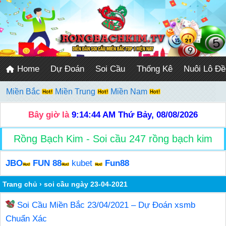
Home
Dự Đoán
Soi Cầu
Thống Kê
Nuôi Lô Đề
Miền Bắc
Miền Trung
Miền Nam
Bây giờ là
9:14:44 AM
Thứ Bảy, 08/08/2026
Rồng Bạch Kim - Soi cầu 247 rồng bạch kim
JBO
FUN 88
kubet
Fun88
Trang chủ
›
soi cầu ngày 23-04-2021
Soi Cầu Miền Bắc 23/04/2021 – Dự Đoán xsmb
Chuẩn Xác