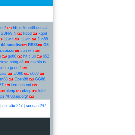
ort/
https://fun88.social/
SUNWIN
kqbd
kqbd
LLwin
LLwin
Jun88
 đá socolive
RR88
O8
n.soccer
sun win
p
go88
hit club
b52
 cược bóng đá
cakhia tv
untzu.jp.net/
oad/
UU88
u888
en88
Open88
GG88
ET
keo nha cai
rikvip
rikvip
lc88
tps://tr88.us.org/
7
|
soi cầu 247
|
soi cau 247