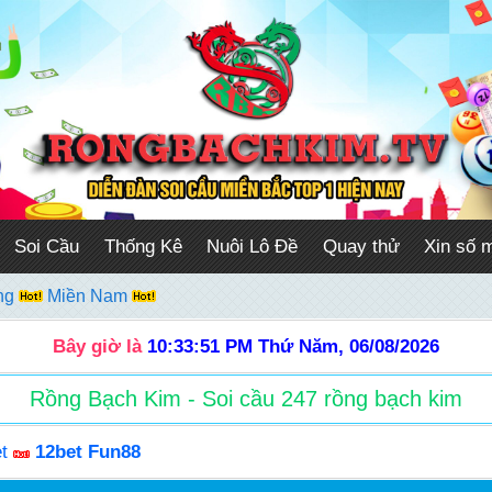
Soi Cầu
Thống Kê
Nuôi Lô Đề
Quay thử
Xin số 
ung
Miền Nam
Bây giờ là
10:33:51 PM
Thứ Năm, 06/08/2026
Rồng Bạch Kim - Soi cầu 247 rồng bạch kim
t
12bet
Fun88