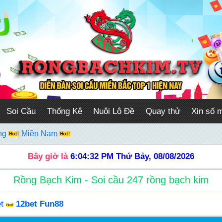
Soi Cầu
Thống Kê
Nuôi Lô Đề
Quay thử
Xin số 
ung
Miền Nam
Bây giờ là
6:04:32 PM
Thứ Bảy, 08/08/2026
Rồng Bạch Kim - Soi cầu 247 rồng bạch kim
t
12bet
Fun88