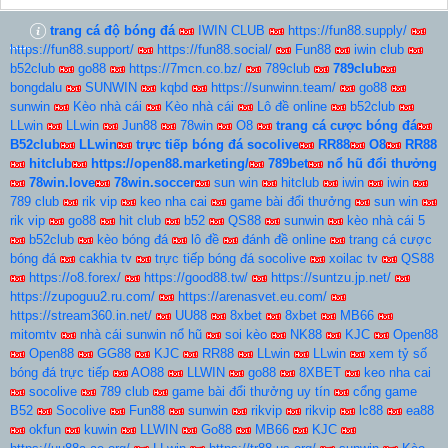
trang cá độ bóng đá
IWIN CLUB
https://fun88.supply/
https://fun88.support/
https://fun88.social/
Fun88
iwin club
b52club
go88
https://7mcn.co.bz/
789club
789club
bongdalu
SUNWIN
kqbd
https://sunwinn.team/
go88
sunwin
Kèo nhà cái
Kèo nhà cái
Lô đề online
b52club
LLwin
LLwin
Jun88
78win
O8
trang cá cược bóng đá
B52club
LLwin
trực tiếp bóng đá socolive
RR88
O8
RR88
hitclub
https://open88.marketing/
789bet
nổ hũ đổi thưởng
78win.love
78win.soccer
sun win
hitclub
iwin
iwin
789 club
rik vip
keo nha cai
game bài đổi thưởng
sun win
rik vip
go88
hit club
b52
QS88
sunwin
kèo nhà cái 5
b52club
kèo bóng đá
lô đề
đánh đề online
trang cá cược
bóng đá
cakhia tv
trực tiếp bóng đá socolive
xoilac tv
QS88
https://o8.forex/
https://good88.tw/
https://suntzu.jp.net/
https://zupoguu2.ru.com/
https://arenasvet.eu.com/
https://stream360.in.net/
UU88
8xbet
8xbet
MB66
mitomtv
nhà cái sunwin nổ hũ
soi kèo
NK88
KJC
Open88
Open88
GG88
KJC
RR88
LLwin
LLwin
xem tỷ số
bóng đá trực tiếp
AO88
LLWIN
go88
8XBET
keo nha cai
socolive
789 club
game bài đổi thưởng uy tín
cổng game
B52
Socolive
Fun88
sunwin
rikvip
rikvip
lc88
ea88
okfun
kuwin
LLWIN
Go88
MB66
KJC