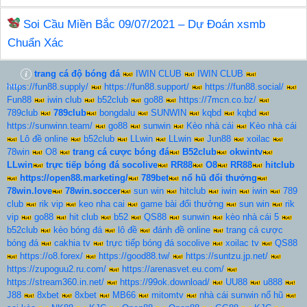
Soi Cầu Miền Bắc 09/07/2021 – Dự Đoán xsmb
Chuẩn Xác
trang cá độ bóng đá
IWIN CLUB
IWIN CLUB
https://fun88.supply/
https://fun88.support/
https://fun88.social/
Fun88
iwin club
b52club
go88
https://7mcn.co.bz/
789club
789club
bongdalu
SUNWIN
kqbd
kqbd
https://sunwinn.team/
go88
sunwin
Kèo nhà cái
Kèo nhà cái
Lô đề online
b52club
LLwin
LLwin
Jun88
xoilac
78win
O8
trang cá cược bóng đá
B52club
okwintv
LLwin
trực tiếp bóng đá socolive
RR88
O8
RR88
hitclub
https://open88.marketing/
789bet
nổ hũ đổi thưởng
78win.love
78win.soccer
sun win
hitclub
iwin
iwin
789
club
rik vip
keo nha cai
game bài đổi thưởng
sun win
rik
vip
go88
hit club
b52
QS88
sunwin
kèo nhà cái 5
b52club
kèo bóng đá
lô đề
đánh đề online
trang cá cược
bóng đá
cakhia tv
trực tiếp bóng đá socolive
xoilac tv
QS88
https://o8.forex/
https://good88.tw/
https://suntzu.jp.net/
https://zupoguu2.ru.com/
https://arenasvet.eu.com/
https://stream360.in.net/
https://99ok.download/
UU88
u888
J88
8xbet
8xbet
MB66
mitomtv
nhà cái sunwin nổ hũ