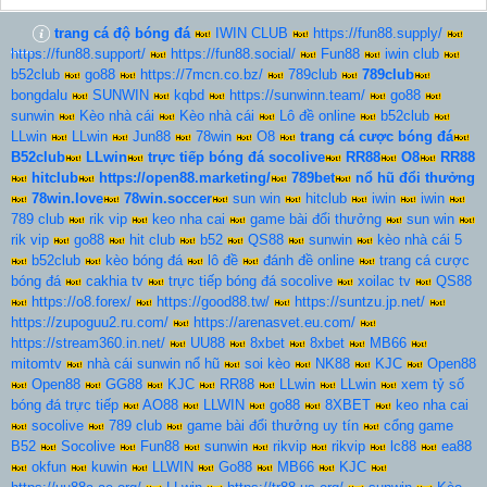
trang cá độ bóng đá
IWIN CLUB
https://fun88.supply/
https://fun88.support/
https://fun88.social/
Fun88
iwin club
b52club
go88
https://7mcn.co.bz/
789club
789club
bongdalu
SUNWIN
kqbd
https://sunwinn.team/
go88
sunwin
Kèo nhà cái
Kèo nhà cái
Lô đề online
b52club
LLwin
LLwin
Jun88
78win
O8
trang cá cược bóng đá
B52club
LLwin
trực tiếp bóng đá socolive
RR88
O8
RR88
hitclub
https://open88.marketing/
789bet
nổ hũ đổi thưởng
78win.love
78win.soccer
sun win
hitclub
iwin
iwin
789 club
rik vip
keo nha cai
game bài đổi thưởng
sun win
rik vip
go88
hit club
b52
QS88
sunwin
kèo nhà cái 5
b52club
kèo bóng đá
lô đề
đánh đề online
trang cá cược
bóng đá
cakhia tv
trực tiếp bóng đá socolive
xoilac tv
QS88
https://o8.forex/
https://good88.tw/
https://suntzu.jp.net/
https://zupoguu2.ru.com/
https://arenasvet.eu.com/
https://stream360.in.net/
UU88
8xbet
8xbet
MB66
mitomtv
nhà cái sunwin nổ hũ
soi kèo
NK88
KJC
Open88
Open88
GG88
KJC
RR88
LLwin
LLwin
xem tỷ số
bóng đá trực tiếp
AO88
LLWIN
go88
8XBET
keo nha cai
socolive
789 club
game bài đổi thưởng uy tín
cổng game
B52
Socolive
Fun88
sunwin
rikvip
rikvip
lc88
ea88
okfun
kuwin
LLWIN
Go88
MB66
KJC