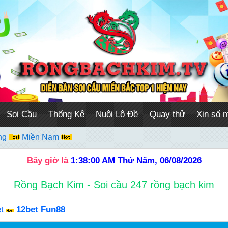
Soi Cầu
Thống Kê
Nuôi Lô Đề
Quay thử
Xin số 
ung
Miền Nam
Bây giờ là
1:38:00 AM
Thứ Năm, 06/08/2026
Rồng Bạch Kim - Soi cầu 247 rồng bạch kim
t
12bet
Fun88