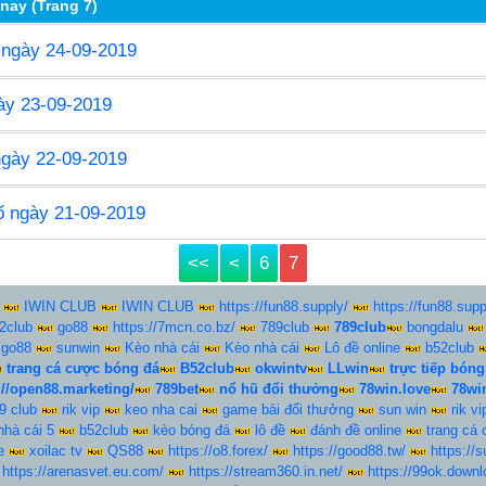
 nay
(Trang 7)
u ngày 24-09-2019
gày 23-09-2019
ngày 22-09-2019
ố ngày 21-09-2019
<<
<
6
7
IWIN CLUB
IWIN CLUB
https://fun88.supply/
https://fun88.supp
2club
go88
https://7mcn.co.bz/
789club
789club
bongdalu
go88
sunwin
Kèo nhà cái
Kèo nhà cái
Lô đề online
b52club
trang cá cược bóng đá
B52club
okwintv
LLwin
trực tiếp bóng
://open88.marketing/
789bet
nổ hũ đổi thưởng
78win.love
78wi
9 club
rik vip
keo nha cai
game bài đổi thưởng
sun win
rik vi
nhà cái 5
b52club
kèo bóng đá
lô đề
đánh đề online
trang cá
e
xoilac tv
QS88
https://o8.forex/
https://good88.tw/
https://s
https://arenasvet.eu.com/
https://stream360.in.net/
https://99ok.downl