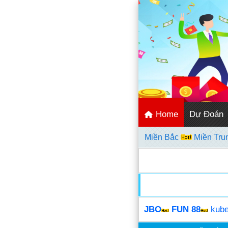
Home
Dự Đoán
Miền Bắc
Miền Tr
JBO
FUN 88
kube