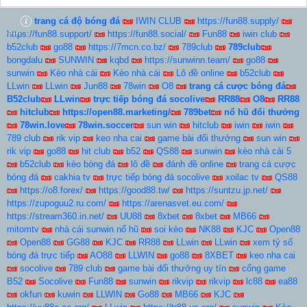
trang cá độ bóng đá
IWIN CLUB
https://fun88.supply/
https://fun88.support/
https://fun88.social/
Fun88
iwin club
b52club
go88
https://7mcn.co.bz/
789club
789club
bongdalu
SUNWIN
kqbd
https://sunwinn.team/
go88
sunwin
Kèo nhà cái
Kèo nhà cái
Lô đề online
b52club
LLwin
LLwin
Jun88
78win
O8
trang cá cược bóng đá
B52club
LLwin
trực tiếp bóng đá socolive
RR88
O8
RR88
hitclub
https://open88.marketing/
789bet
nổ hũ đổi thưởng
78win.love
78win.soccer
sun win
hitclub
iwin
iwin
789 club
rik vip
keo nha cai
game bài đổi thưởng
sun win
rik vip
go88
hit club
b52
QS88
sunwin
kèo nhà cái 5
b52club
kèo bóng đá
lô đề
đánh đề online
trang cá cược
bóng đá
cakhia tv
trực tiếp bóng đá socolive
xoilac tv
QS88
https://o8.forex/
https://good88.tw/
https://suntzu.jp.net/
https://zupoguu2.ru.com/
https://arenasvet.eu.com/
https://stream360.in.net/
UU88
8xbet
8xbet
MB66
mitomtv
nhà cái sunwin nổ hũ
soi kèo
NK88
KJC
Open88
Open88
GG88
KJC
RR88
LLwin
LLwin
xem tỷ số
bóng đá trực tiếp
AO88
LLWIN
go88
8XBET
keo nha cai
socolive
789 club
game bài đổi thưởng uy tín
cổng game
B52
Socolive
Fun88
sunwin
rikvip
rikvip
lc88
ea88
okfun
kuwin
LLWIN
Go88
MB66
KJC