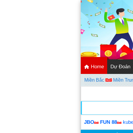
Home
Dự Đoán
Miền Bắc
Miền Tr
JBO
FUN 88
kube