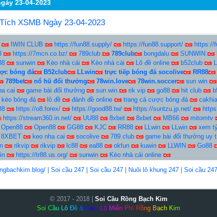
ngày 23-04-2023
 Tích XSMB Ngày 23-04-2023
IWIN CLUB
https://fun88.supply/
https://fun88.support/
https://
8
https://7mcn.co.bz/
789club
789club
bongdalu
SUNWIN
88
sunwin
Kèo nhà cái
Kèo nhà cái
Lô đề online
b52club
L
ược bóng đá
B52club
LLwin
trực tiếp bóng đá socolive
RR88
789bet
nổ hũ đổi thưởng
78win.love
78win.soccer
sun win
ha cai
game bài đổi thưởng
sun win
rik vip
go88
hit club
b
kèo bóng đá
lô đề
đánh đề online
trang cá cược bóng đá
cakhia
88
https://o8.forex/
https://good88.tw/
https://suntzu.jp.net/
http
https://stream360.in.net/
UU88
8xbet
8xbet
MB66
mitomtv
Open88
Open88
GG88
KJC
RR88
LLwin
LLwin
xem tỷ
8XBET
keo nha cai
socolive
789 club
game bài đổi thưởng uy t
n
rikvip
rikvip
lc88
ea88
okfun
kuwin
LLWIN
Go88
in
https://tr88.us.org/
sunwin
Kèo nhà cái online
ongbachkim.blog/
|
Soi cầu 247
|
Soi cầu 247
|
Nuôi lô khung 247
|
Soi cầu 24
© 2017 - 2018 |
Soi Cầu Rồng Bạch Kim
S
o
i
C
ầ
u
L
ô
Đ
ề
&
N
u
ô
i
L
ô
M
i
ễ
n
P
h
í
R
ồ
n
g
B
ạ
c
h
K
i
m