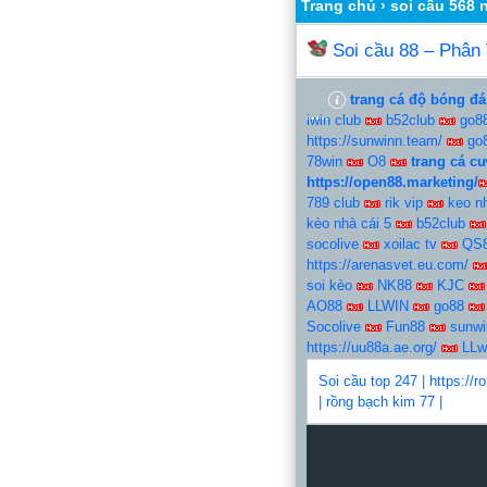
Trang chủ
›
soi cầu 568 
Soi cầu 88 – Phân
trang cá độ bóng đá
iwin club
b52club
go8
https://sunwinn.team/
go
78win
O8
trang cá c
https://open88.marketing/
789 club
rik vip
keo n
kèo nhà cái 5
b52club
socolive
xoilac tv
QS
https://arenasvet.eu.com/
soi kèo
NK88
KJC
AO88
LLWIN
go88
Socolive
Fun88
sunwi
https://uu88a.ae.org/
LLw
Soi cầu top 247
|
https://r
|
rồng bạch kim 77
|