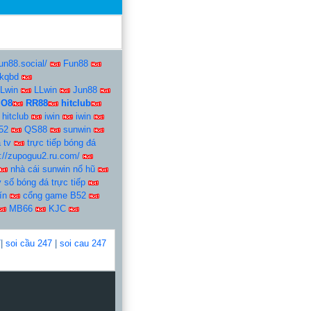
fun88.social/
Fun88
kqbd
Lwin
LLwin
Jun88
O8
RR88
hitclub
hitclub
iwin
iwin
52
QS88
sunwin
 tv
trực tiếp bóng đá
s://zupoguu2.ru.com/
nhà cái sunwin nổ hũ
 số bóng đá trực tiếp
ín
cổng game B52
MB66
KJC
7
|
soi cầu 247
|
soi cau 247