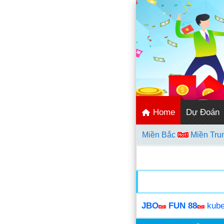
Home
Dự Đoán
Miền Bắc
Miền Tr
JBO
FUN 88
kube