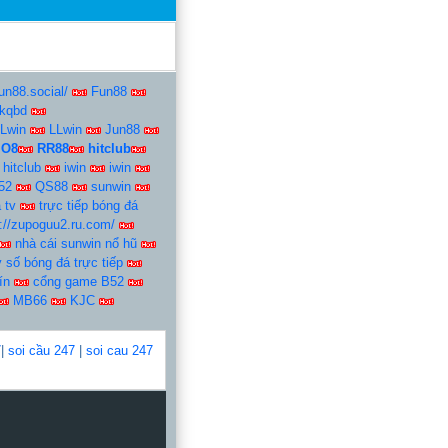
fun88.social/
Fun88
kqbd
Lwin
LLwin
Jun88
O8
RR88
hitclub
hitclub
iwin
iwin
52
QS88
sunwin
 tv
trực tiếp bóng đá
s://zupoguu2.ru.com/
nhà cái sunwin nổ hũ
 số bóng đá trực tiếp
ín
cổng game B52
MB66
KJC
7
|
soi cầu 247
|
soi cau 247