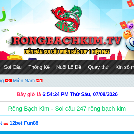
Soi Cầu
Thống Kê
Nuôi Lô Đề
Quay thử
Xin số 
ung
Miền Nam
Bây giờ là
6:54:24 PM
Thứ Sáu, 07/08/2026
Rồng Bạch Kim - Soi cầu 247 rồng bạch kim
t
12bet
Fun88