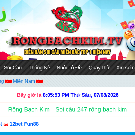
Soi Cầu
Thống Kê
Nuôi Lô Đề
Quay thử
Xin số 
ung
Miền Nam
Bây giờ là
8:05:54 PM
Thứ Sáu, 07/08/2026
Rồng Bạch Kim - Soi cầu 247 rồng bạch kim
t
12bet
Fun88